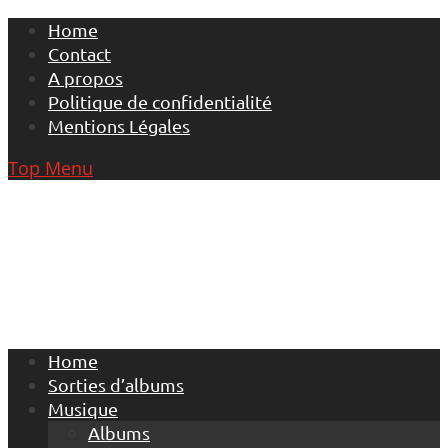
Skip
Home
to
Contact
content
A propos
Politique de confidentialité
Mentions Légales
Top Menu
Home
Sorties d’albums
Musique
Albums