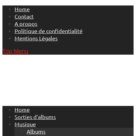
Skip
Home
to
Contact
content
A propos
Politique de confidentialité
Mentions Légales
Top Menu
Home
Sorties d’albums
Musique
Albums