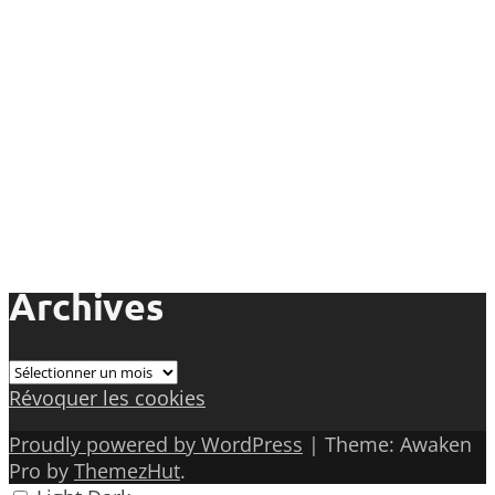
Archives
Archives
Révoquer les cookies
Proudly powered by WordPress
|
Theme: Awaken
Pro by
ThemezHut
.