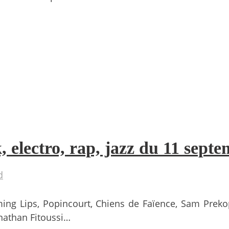
, electro, rap, jazz du 11 sept
d
ing Lips, Popincourt, Chiens de Faïence, Sam Prek
onathan Fitoussi…