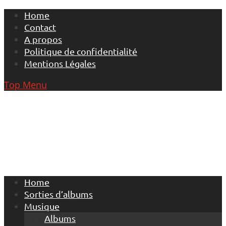
Skip
Home
to
Contact
content
A propos
Politique de confidentialité
Mentions Légales
Top Menu
Home
Sorties d’albums
Musique
Albums