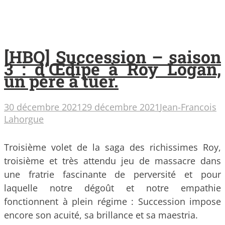
[HBO] Succession – saison
3 : d’Œdipe à Roy Logan,
un père à tuer.
30 décembre 2021
29 décembre 2021
Jean-Francois
Lahorgue
Troisième volet de la saga des richissimes Roy,
troisième et très attendu jeu de massacre dans
une fratrie fascinante de perversité et pour
laquelle notre dégoût et notre empathie
fonctionnent à plein régime : Succession impose
encore son acuité, sa brillance et sa maestria.