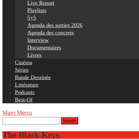
Live Report
Playlists
5+5
Agenda des sorties 2026
Agenda des concerts
Interview
Documentaires
Livres
Cinéma
Séries
Bande Dessinée
Littérature
Podcasts
Best-Of
Main Menu
The Black Keys