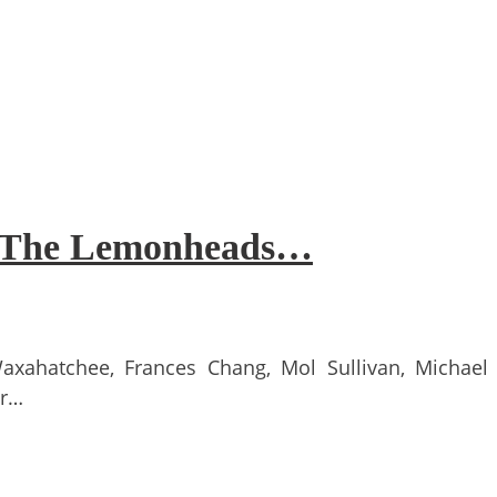
e, The Lemonheads…
Waxahatchee, Frances Chang, Mol Sullivan, Michael
or…