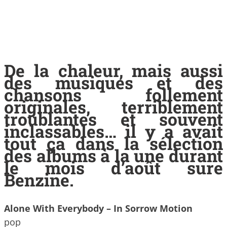
De la chaleur, mais aussi
des musiques et des
chansons follement
originales, terriblement
troublantes et souvent
inclassables… il y a avait
tout ça dans la sélection
des albums à la une durant
le mois d’août sure
Benzine.
Alone With Everybody – In Sorrow Motion
pop