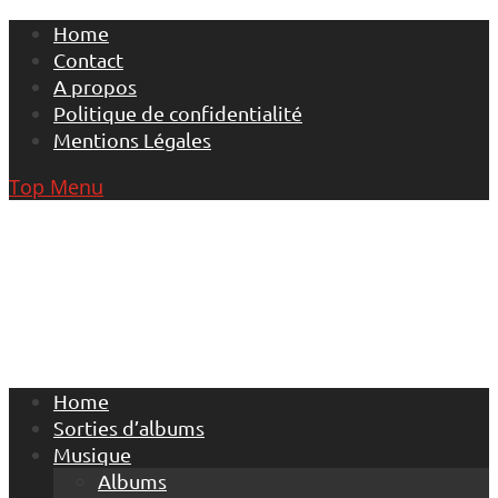
Skip
Home
to
Contact
content
A propos
Politique de confidentialité
Mentions Légales
Top Menu
Home
Sorties d’albums
Musique
Albums