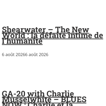
Shearwater – The New
World : la défaite intime de
l’humanité
6 août 2026
6 août 2026
GA-20 with Charlie
Musselwhite – BLUES
NOW : Charlie et la