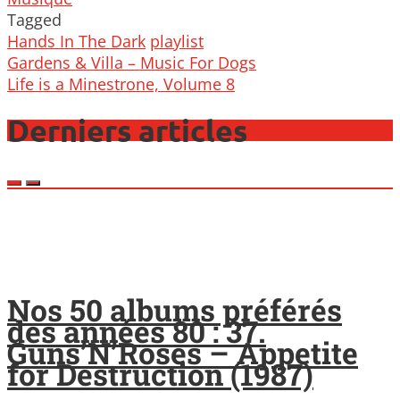
Tagged
Hands In The Dark
playlist
Post
Gardens & Villa – Music For Dogs
navigation
Life is a Minestrone, Volume 8
Derniers articles
Nos 50 albums préférés
des années 80 : 37.
Guns’N’Roses – Appetite
for Destruction (1987)