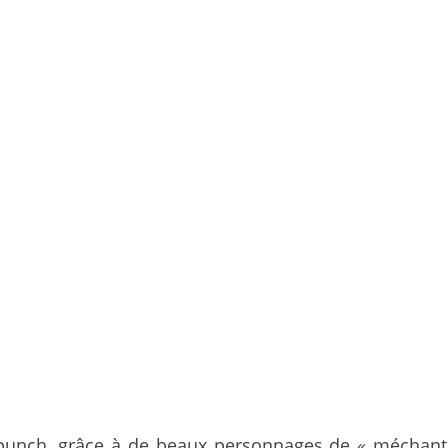
unch, grâce à de beaux personnages de « méchants 