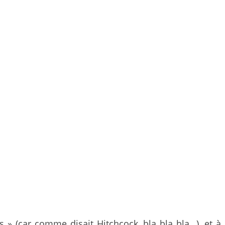
» (car comme disait Hitchcock, bla bla bla…), et à