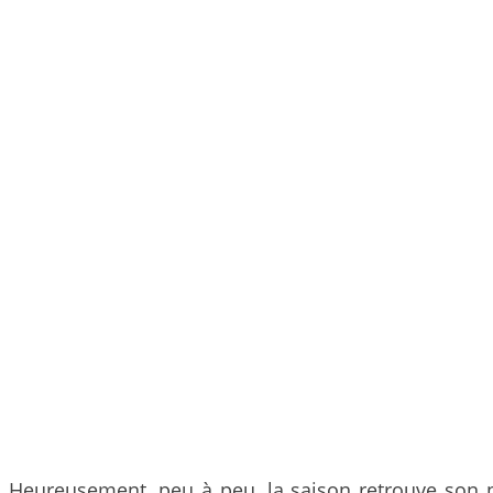
Heureusement, peu à peu, la saison retrouve son p