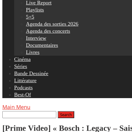
Live Report
Playlists
5+5
Agenda des sorties 2026
Agenda des concerts
Interview
Documentaires
Livres
Cinéma
Séries
Bande Dessinée
Littérature
Podcasts
Best-Of
Main Menu
[Prime Video] « Bosch : Legacy – Sais