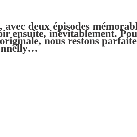
, avec deux épisodes mémorabl
r ensuite, inévitablement. Pour
 originale, nous restons parfai
Connelly…