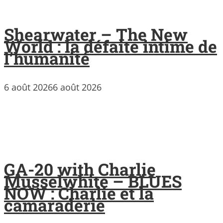
Shearwater – The New
World : la défaite intime de
l’humanité
6 août 2026
6 août 2026
GA-20 with Charlie
Musselwhite – BLUES
NOW : Charlie et la
camaraderie