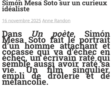
Simón Mesa Soto sur un curieux
idéaliste
16 novembre 2025
Anne Randon
Dans
Un poète
, Simón
Mesa Soto fait le portrait
d’un homme attachant et
cocasse qui va d’échec en
échec, un écrivain raté qui
semble aussi avoir raté sa
vie. Un film singulier,
empli de drôlerie et de
mélancolie.