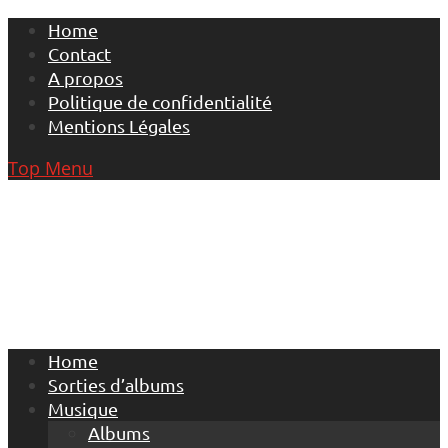
Skip
Home
to
Contact
content
A propos
Politique de confidentialité
Mentions Légales
Top Menu
Home
Sorties d’albums
Musique
Albums