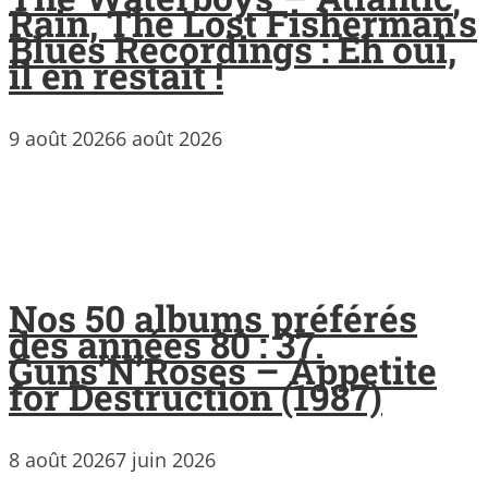
Rain, The Lost Fisherman’s
Blues Recordings : Eh oui,
il en restait !
9 août 2026
6 août 2026
Nos 50 albums préférés
des années 80 : 37.
Guns’N’Roses – Appetite
for Destruction (1987)
8 août 2026
7 juin 2026