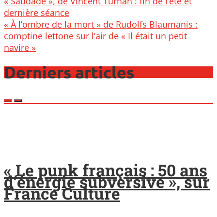
Post
« Saudade », de Vincent Turhan : fin de l’été et
navigation
dernière séance
« À l’ombre de la mort » de Rudolfs Blaumanis :
comptine lettone sur l’air de « Il était un petit
navire »
Derniers articles
« Le punk français : 50 ans
d’énergie subversive », sur
France Culture