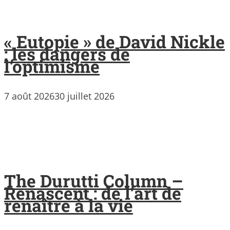
« Eutopie » de David Nickle
: les dangers de
l’optimisme
7 août 2026
30 juillet 2026
The Durutti Column –
Renascent : de l’art de
renaître à la vie