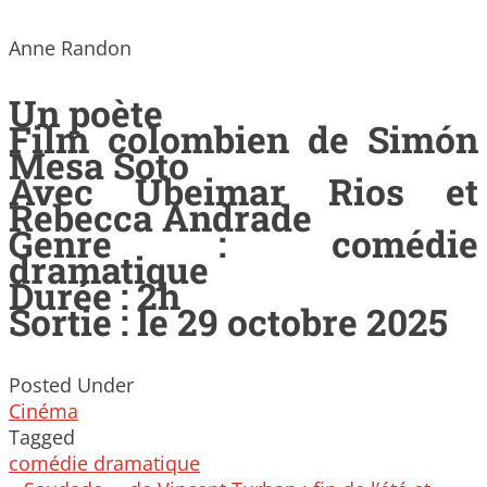
Anne Randon
Un poète
Film colombien de Simón
Mesa Soto
Avec Ubeimar Rios et
Rebecca Andrade
Genre : comédie
dramatique
Durée : 2h
Sortie : le 29 octobre 2025
Posted Under
Cinéma
Tagged
comédie dramatique