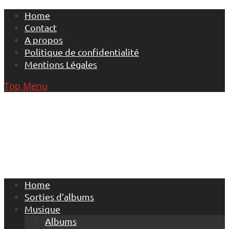
Skip
Home
to
Contact
content
A propos
Politique de confidentialité
Mentions Légales
Top Menu
Home
Sorties d’albums
Musique
Albums