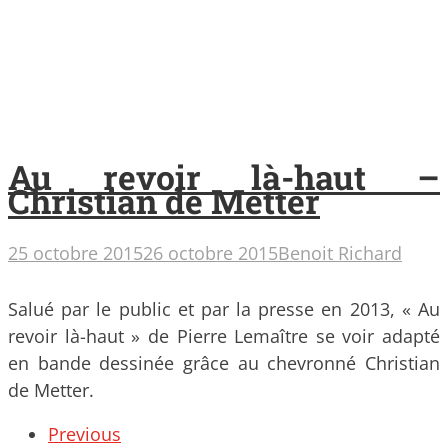
Au revoir là-haut –
Christian de Metter
25 octobre 2015
26 octobre 2015
Benoit Richard
Salué par le public et par la presse en 2013, « Au
revoir là-haut » de Pierre Lemaître se voir adapté
en bande dessinée grâce au chevronné Christian
de Metter.
Posts
Previous