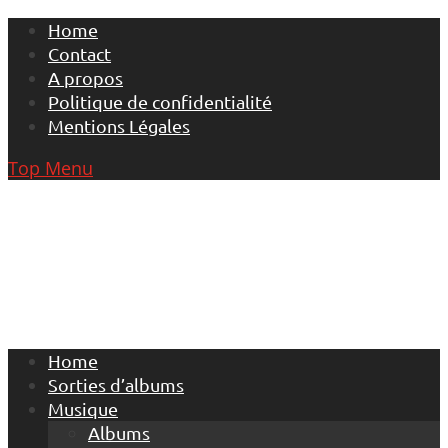
Skip
Home
to
Contact
content
A propos
Politique de confidentialité
Mentions Légales
Top Menu
Home
Sorties d’albums
Musique
Albums