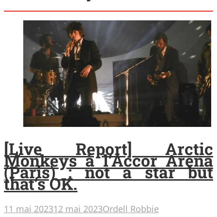
[Live Report] Arctic
Monkeys à l’Accor Arena
(Paris) : not a star but
that’s OK.
11 mai 2023
12 mai 2023
Ordell Robbie