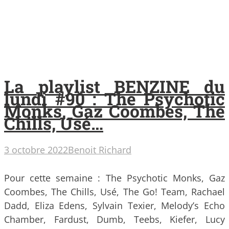
La playlist BENZINE du
lundi #90 : The Psychotic
Monks, Gaz Coombes, The
Chills, Usé…
3 octobre 2022
Benoit Richard
Pour cette semaine : The Psychotic Monks, Gaz
Coombes, The Chills, Usé, The Go! Team, Rachael
Dadd, Eliza Edens, Sylvain Texier, Melody’s Echo
Chamber, Fardust, Dumb, Teebs, Kiefer, Lucy