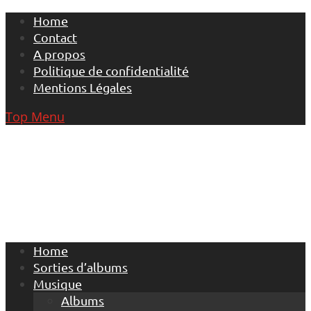
Skip
Home
to
Contact
content
A propos
Politique de confidentialité
Mentions Légales
Top Menu
Home
Sorties d’albums
Musique
Albums