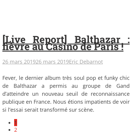
[Live Report] Balthazar :
fièvre au Casino de Paris !
26 mars 2019
26 mars 2019
Eric Debarnot
Fever, le dernier album très soul pop et funky chic
de Balthazar a permis au groupe de Gand
d’atteindre un nouveau seuil de reconnaissance
publique en France. Nous étions impatients de voir
si l’essai serait transformé sur scène.
Posts
1
navigation
2