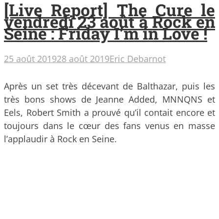
[Live Report] The Cure le
vendredi 23 août à Rock en
Seine : Friday I’m in Love !
25 août 2019
28 août 2019
Eric Debarnot
Après un set très décevant de Balthazar, puis les
très bons shows de Jeanne Added, MNNQNS et
Eels, Robert Smith a prouvé qu’il contait encore et
toujours dans le cœur des fans venus en masse
l’applaudir à Rock en Seine.