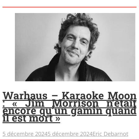
Warhaus – Karaoke Moon
: « Jim Morrison n’était
encore qu’un gamin quand
il est mort »
5 décembre 2024
5 décembre 2024
Eric Debarnot