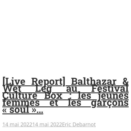
[Live Report] Balthazar &
Wet Leg au Festival
Culture Box : les jeunes
femmes et les garçons
« soul »…
14 mai 2022
14 mai 2022
Eric Debarnot