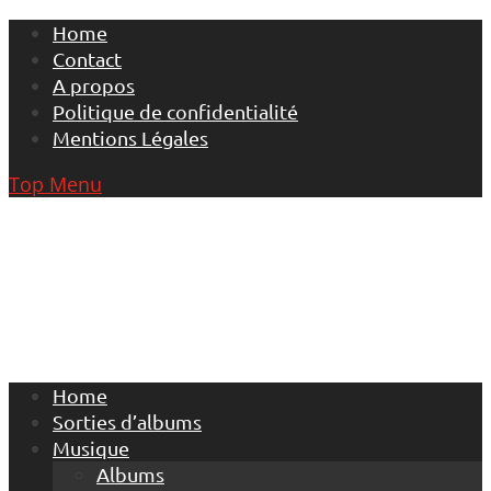
Skip
Home
to
Contact
content
A propos
Politique de confidentialité
Mentions Légales
Top Menu
Home
Sorties d’albums
Musique
Albums