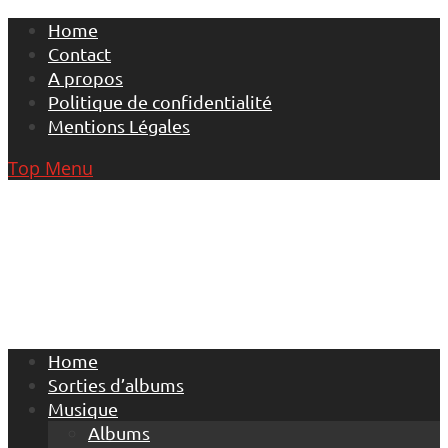
Skip
Home
to
Contact
content
A propos
Politique de confidentialité
Mentions Légales
Top Menu
Home
Sorties d’albums
Musique
Albums