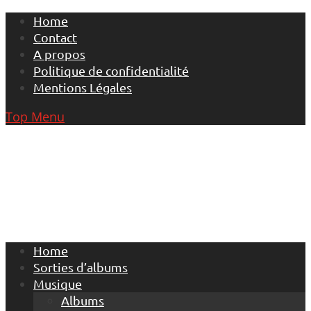
Skip
Home
to
Contact
content
A propos
Politique de confidentialité
Mentions Légales
Top Menu
Home
Sorties d’albums
Musique
Albums