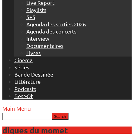
Live Report
Playlists
5+5
Agenda des sorties 2026
Agenda des concerts
Interview
Documentaires
Livres
Cinéma
Séries
Bande Dessinée
Littérature
Podcasts
Best-Of
Main Menu
diques du momet