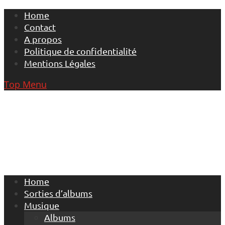
Skip
Home
to
Contact
content
A propos
Politique de confidentialité
Mentions Légales
Top Menu
Home
Sorties d’albums
Musique
Albums