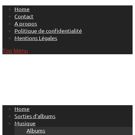
Skip
Home
to
Contact
content
A propos
Politique de confidentialité
Mentions Légales
Top Menu
Home
Sorties d’albums
Musique
Albums