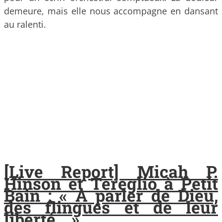
demeure, mais elle nous accompagne en dansant
au ralenti.
[Live Report] Micah P.
Hinson et Tereglio à Petit
Bain : « A parler de Dieu,
des flingues et de leur
liberté… »