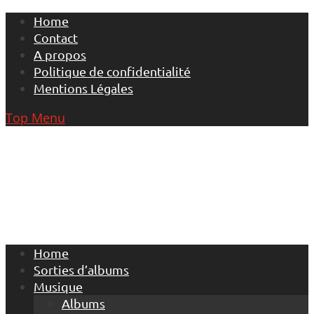
Skip
Home
to
Contact
content
A propos
Politique de confidentialité
Mentions Légales
Top Menu
Home
Sorties d’albums
Musique
Albums