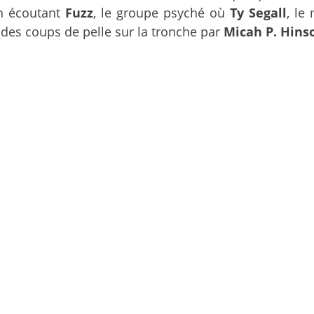
n écoutant
Fuzz
, le groupe psyché où
Ty Segall
, le
e des coups de pelle sur la tronche par
Micah P. Hins