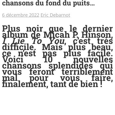
chansons du fond du puits…
6 décembre 2022
Eric Debarnot
Plus noir que le dernier
album de Micah P. Hinson,
I Lie To You
, c’est très
difficile. Mais plus beau,
ce n’est pas plus facile.
Voici 10 nouvelles
chansons splendides qui
vous feront terriblement
mal pour vous faire,
finalement, tant de bien !