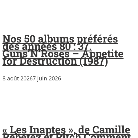
Nos 50 albums préférés
des années 80 : 37.
Guns’N’Roses – Appetite
for Destruction (1987)
8 août 2026
7 juin 2026
« Les Inaptes », de Camille
Rebetez et Pitch Comment,