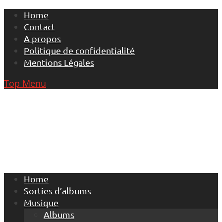
Skip
Home
to
Contact
content
A propos
Politique de confidentialité
Mentions Légales
Top Menu
Home
Sorties d’albums
Musique
Albums