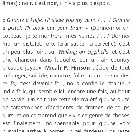
âmes) : noir, c’est noir, il n’y a plus d’espoir.
«
Gimme a knife, I’ll show you my veins / … / Gimme
a pistol, I’ll blow out your brain
» (Donne-moi un
couteau, je te montrerai mes veines / … / Donne-
moi un pistolet, je te ferai sauter la cervelle), c’est
un peu plus loin, sur
Walking on Eggshells
, et c’est
une chanson dans laquelle, sur un air country
presque joyeux,
Micah P. Hinson
décide de tout
mélanger, suicide, meurtre, folie : marcher sur des
œufs, c’est devenir fou, nous confie le chanteur
indie-folk, qui semble ici, encore une fois, au bout
de sa vie. On sait que cette vie n’a été qu’une suite
de catastrophes, d’accidents, de drames, de coups
durs, et on comprend que vivre ce genre de choses
est finalement indispensable pour qu’une voix
humaine arrive à porter un tel fardeau : ça reste