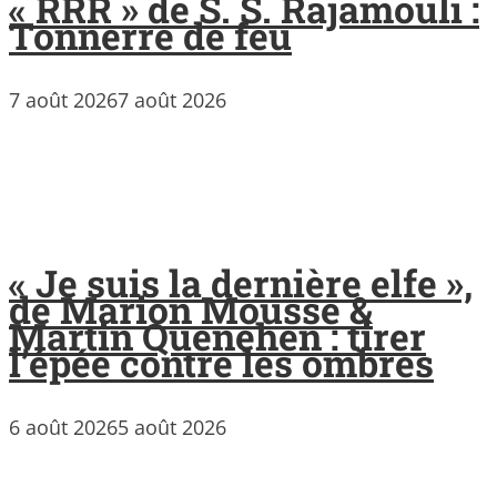
« RRR » de S. S. Rajamouli :
Tonnerre de feu
7 août 2026
7 août 2026
« Je suis la dernière elfe »,
de Marion Mousse &
Martin Quenehen : tirer
l’épée contre les ombres
6 août 2026
5 août 2026