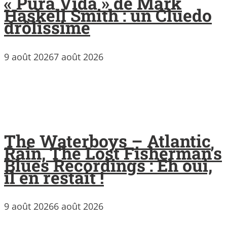
« Pura Vida » de Mark
Haskell Smith : un Cluedo
drôlissime
9 août 2026
7 août 2026
The Waterboys – Atlantic
Rain, The Lost Fisherman’s
Blues Recordings : Eh oui,
il en restait !
9 août 2026
6 août 2026