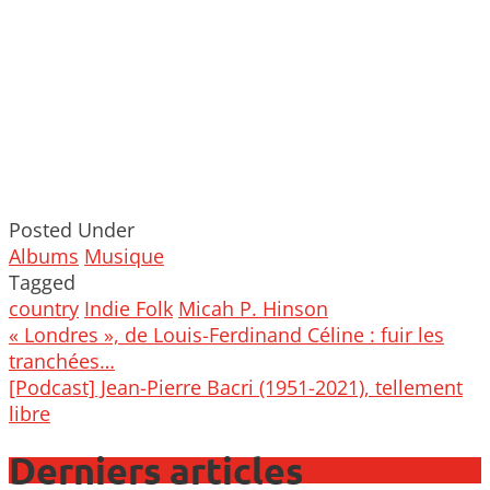
Posted Under
Albums
Musique
Tagged
country
Indie Folk
Micah P. Hinson
Post
« Londres », de Louis-Ferdinand Céline : fuir les
navigation
tranchées…
[Podcast] Jean-Pierre Bacri (1951-2021), tellement
libre
Derniers articles