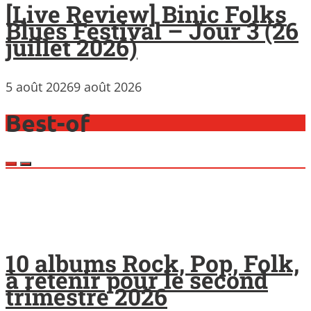
[Live Review] Binic Folks
Blues Festival – Jour 3 (26
juillet 2026)
5 août 2026
9 août 2026
Best-of
10 albums Rock, Pop, Folk,
à retenir pour le second
trimestre 2026