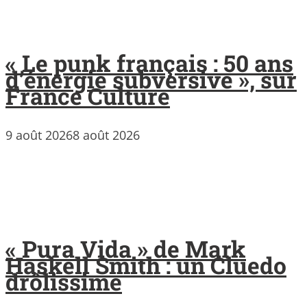
« Le punk français : 50 ans
d’énergie subversive », sur
France Culture
9 août 2026
8 août 2026
« Pura Vida » de Mark
Haskell Smith : un Cluedo
drôlissime