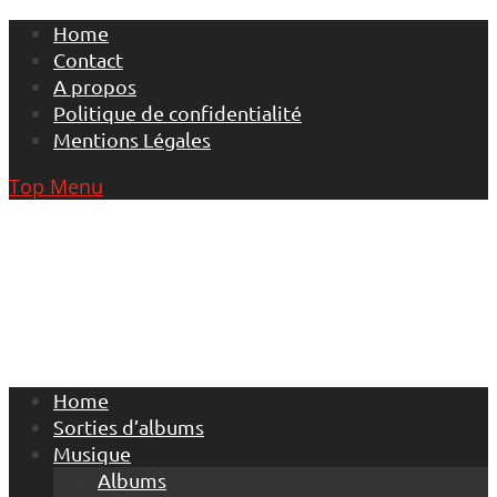
Skip
Home
to
Contact
content
A propos
Politique de confidentialité
Mentions Légales
Top Menu
Home
Sorties d’albums
Musique
Albums