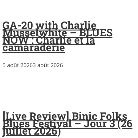
GA-20 with Charlie
Musselwhite – BLUES
NOW : Charlie et la
camaraderie
5 août 2026
3 août 2026
[Live Review] Binic Folks
Blues Festival – Jour 3 (26
juillet 2026)