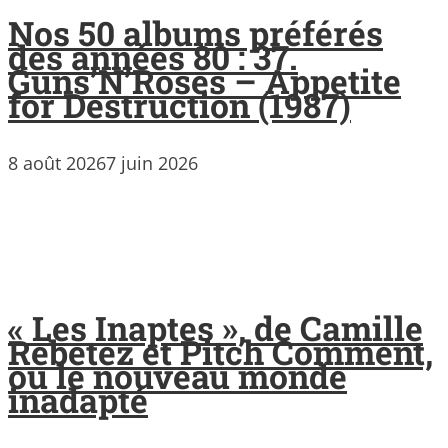
Nos 50 albums préférés
des années 80 : 37.
Guns’N’Roses – Appetite
for Destruction (1987)
8 août 2026
7 juin 2026
« Les Inaptes », de Camille
Rebetez et Pitch Comment,
ou le nouveau monde
inadapté