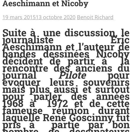
Aeschimann et Nicoby
19 mars 2015
13 octobre 2020
Benoit Richard
Suite à une discussion, le
journaliste
Eric
Aeschimann
et l’auteur de
bandes dessinées Nicoby
décident de partir à la
rencontre des anciens du
journal
Pilote
pour
évoquer leurs souvenirs
mais plus aussi et surtout
pour parler des années
1968 à 1972 et de cette
fameuse réunion durant
laquelle
René Goscinny
fut
pris à partie par bon
nombre de dessinateurs