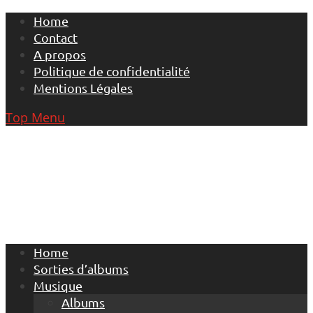
Skip
Home
to
Contact
content
A propos
Politique de confidentialité
Mentions Légales
Top Menu
Home
Sorties d’albums
Musique
Albums