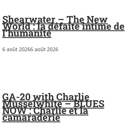
Shearwater – The New
World : la défaite intime de
l’humanité
6 août 2026
6 août 2026
GA-20 with Charlie
Musselwhite – BLUES
NOW : Charlie et la
camaraderie