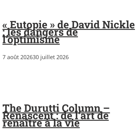
« Eutopie » de David Nickle
: les dangers de
l’optimisme
7 août 2026
30 juillet 2026
The Durutti Column –
Renascent : de l’art de
renaître à la vie