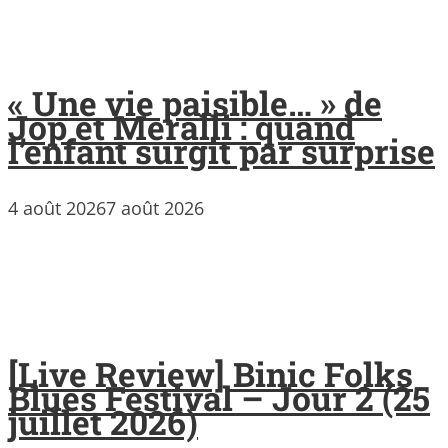
« Une vie paisible… » de
Jop et Meralli : quand
l’enfant surgit par surprise
4 août 2026
7 août 2026
[Live Review] Binic Folks
Blues Festival – Jour 2 (25
juillet 2026)