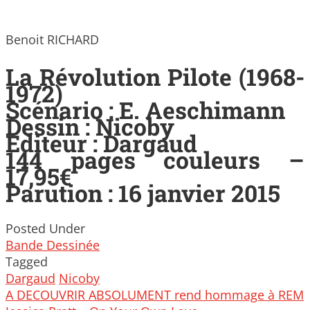
Benoit RICHARD
La Révolution Pilote (1968-
1972)
Scénario : E. Aeschimann
Dessin : Nicoby
Editeur : Dargaud
144 pages couleurs –
17,95€
Parution : 16 janvier 2015
Posted Under
Bande Dessinée
Tagged
Dargaud
Nicoby
Post
A DECOUVRIR ABSOLUMENT rend hommage à REM