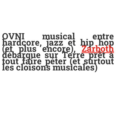
OVNI musical entre
hardcore, jazz et hip hop
(et plus encore),
Zarboth
débarque sur Terre prêt à
tout faire péter (et surtout
les cloisons musicales)