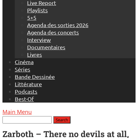
Live Report
Playlists
5+5
Agenda des sorties 2026
Agenda des concerts
Interview
Documentaires
Livres
Cinéma
Séries
Bande Dessinée
Littérature
Podcasts
Best-Of
Main Menu
Zarboth – There no devils at all,