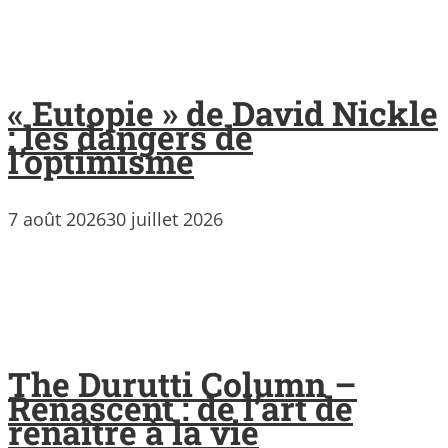
« Eutopie » de David Nickle
: les dangers de
l’optimisme
7 août 2026
30 juillet 2026
The Durutti Column –
Renascent : de l’art de
renaître à la vie