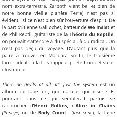
nom extra-terrestre, Zarboth vient bel et bien de
notre bonne vieille planète Terre) n’est pas si
évident, si ce n’est bien sûr l’ouverture d’esprit. De
la part d’Etienne Gaillochet, batteur de
We Insist
et
de Phil Reptil, guitariste de
la Théorie du Reptile
,
on pouvait s’attendre à du spécial, à du radical. On
n’est pas déçu du voyage. D’autant plus que la
paire à trouver en Macdara Smith, le troisième
larron idéal : à la fois rappeur-poète-trompétiste et
illustrateur
There no devils at all, It’s just the system
est un
album qui tape fort, qui martèle, qui assène…Et
pourtant dans ce qui semblerait parfois se
rapprocher d’
Henri Rollins,
d’
Alice in Chains
(Popeye)
ou de
Body Count
(
last song
), la ligne