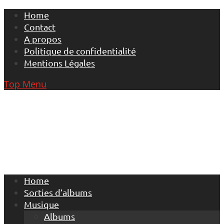
Skip
Home
to
Contact
content
A propos
Politique de confidentialité
Mentions Légales
Top Menu
Home
Sorties d’albums
Musique
Albums