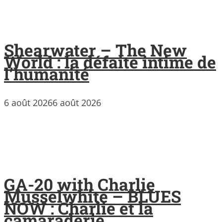
Shearwater – The New
World : la défaite intime de
l’humanité
6 août 2026
6 août 2026
GA-20 with Charlie
Musselwhite – BLUES
NOW : Charlie et la
camaraderie