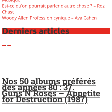
Post
Est-ce qu’on pourrait parler d’autre chose ? – Roz
navigation
Chast
Woody Allen Profession cynique – Ava Cahen
Derniers articles
Nos 50 albums préférés
des années 80 : 37.
Guns’N’Roses – Appetite
for Destruction (1987)