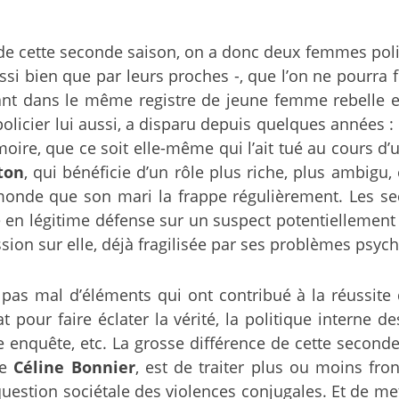
de cette seconde saison, on a donc deux femmes polic
si bien que par leurs proches -, que l’on ne pourra f
ant dans le même registre de jeune femme rebelle et
cier lui aussi, a disparu depuis quelques années : o
ire, que ce soit elle-même qui l’ait tué au cours d’
ton
, qui bénéficie d’un rôle plus riche, plus ambigu,
e monde que son mari la frappe régulièrement. Les 
e en légitime défense sur un suspect potentiellement
sion sur elle, déjà fragilisée par ses problèmes psyc
 pas mal d’éléments qui ont contribué à la réussite
pour faire éclater la vérité, la politique interne des
e enquête, etc. La grosse différence de cette secon
ue
Céline Bonnier
, est de traiter plus ou moins fro
question sociétale des violences conjugales. Et de m