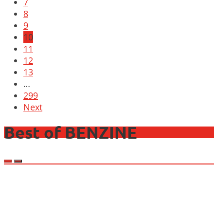
7
8
9
10
11
12
13
…
299
Next
Best of BENZINE