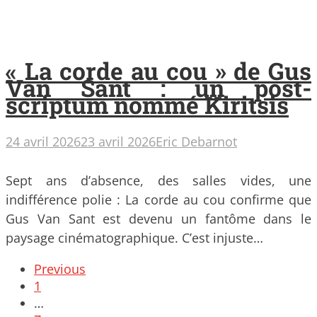
« La corde au cou » de Gus
Van Sant : un post-
scriptum nommé Kiritsis
24 avril 2026
23 avril 2026
Eric Debarnot
Sept ans d’absence, des salles vides, une
indifférence polie : La corde au cou confirme que
Gus Van Sant est devenu un fantôme dans le
paysage cinématographique. C’est injuste…
Posts
Previous
navigation
1
…