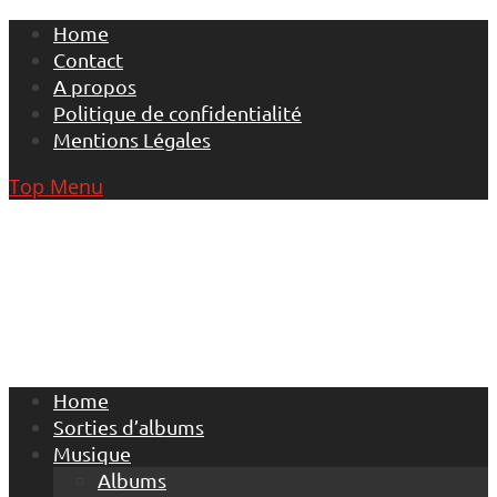
Skip
Home
to
Contact
content
A propos
Politique de confidentialité
Mentions Légales
Top Menu
Home
Sorties d’albums
Musique
Albums