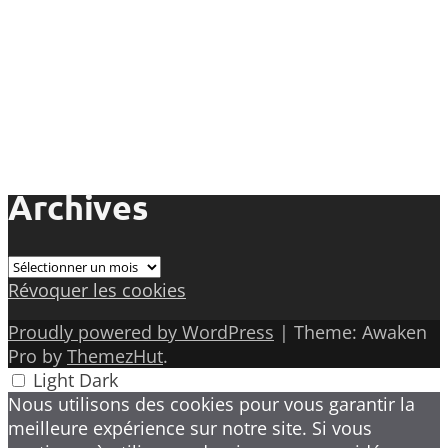
Archives
Archives
Révoquer les cookies
Proudly powered by WordPress
|
Theme: Awaken
Pro by
ThemezHut
.
Light
Dark
Nous utilisons des cookies pour vous garantir la
meilleure expérience sur notre site. Si vous