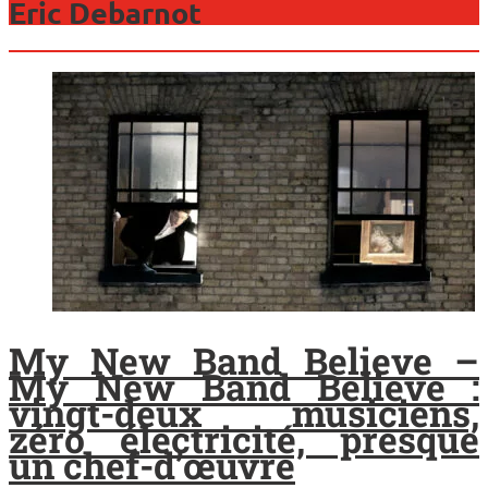
Eric Debarnot
My New Band Believe –
My New Band Believe :
vingt-deux musiciens,
zéro électricité, presque
un chef-d’œuvre