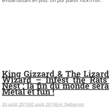
embarrassant en plus. Un pur plaisir rock’n’roll.
King Gizzard & The Lizard
Wizard – Infest the Rats’
Nest : la fin du monde sera
Metal et fun !
20 août 2019
20 août 2019
Eric Debarnot