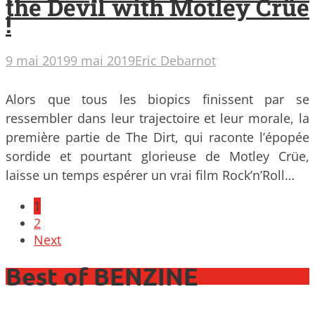
the Devil with Motley Crüe
!
9 mai 2019
9 mai 2019
Eric Debarnot
Alors que tous les biopics finissent par se
ressembler dans leur trajectoire et leur morale, la
première partie de The Dirt, qui raconte l’épopée
sordide et pourtant glorieuse de Motley Crüe,
laisse un temps espérer un vrai film Rock’n’Roll…
Posts
1
navigation
2
Next
Best of BENZINE