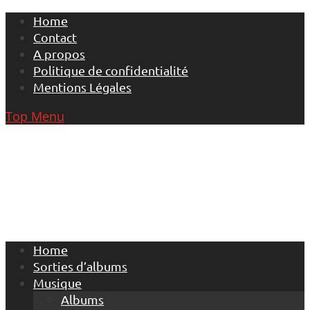
Skip
Home
to
Contact
content
A propos
Politique de confidentialité
Mentions Légales
Top Menu
Home
Sorties d’albums
Musique
Albums