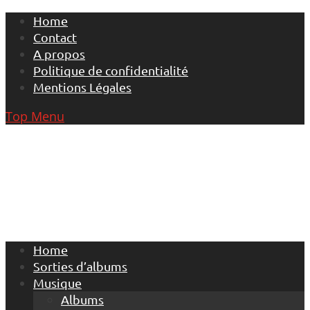
Skip
Home
to
Contact
content
A propos
Politique de confidentialité
Mentions Légales
Top Menu
Home
Sorties d’albums
Musique
Albums