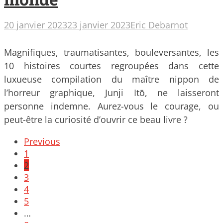
20 janvier 2023
23 janvier 2023
Eric Debarnot
Magnifiques, traumatisantes, bouleversantes, les
10 histoires courtes regroupées dans cette
luxueuse compilation du maître nippon de
l’horreur graphique, Junji Itō, ne laisseront
personne indemne. Aurez-vous le courage, ou
peut-être la curiosité d’ouvrir ce beau livre ?
Posts
Previous
navigation
1
2
3
4
5
…