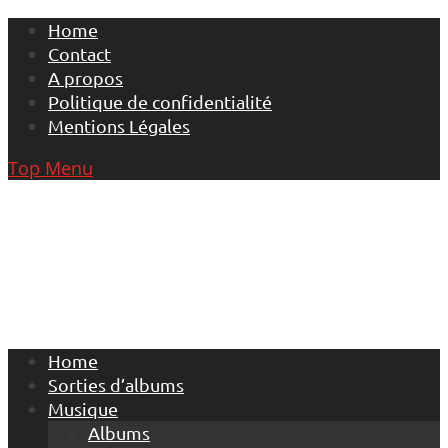
Skip
Home
to
Contact
content
A propos
Politique de confidentialité
Mentions Légales
Top Menu
Home
Sorties d’albums
Musique
Albums