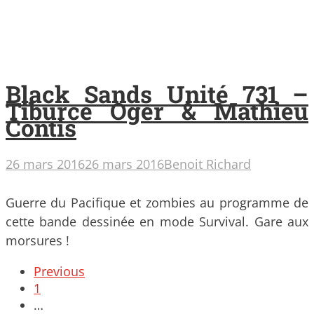
Black Sands Unité 731 –
Tiburce Oger & Mathieu
Contis
26 mars 2016
26 mars 2016
Benoit Richard
Guerre du Pacifique et zombies au programme de
cette bande dessinée en mode Survival. Gare aux
morsures !
Posts
Previous
navigation
1
…