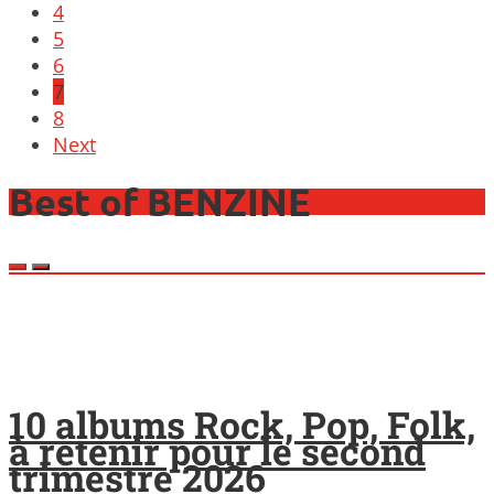
4
5
6
7
8
Next
Best of BENZINE
10 albums Rock, Pop, Folk,
à retenir pour le second
trimestre 2026