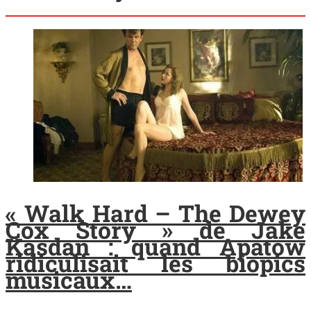
« Walk Hard – The Dewey
Cox Story » de Jake
Kasdan : quand Apatow
ridiculisait les biopics
musicaux…