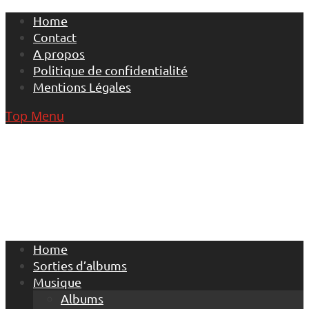
Skip
Home
to
Contact
content
A propos
Politique de confidentialité
Mentions Légales
Top Menu
Home
Sorties d’albums
Musique
Albums