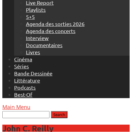
Live Report
Playlists
5+5
Agenda des sorties 2026
Agenda des concerts
Interview
Documentaires
Livres
Cinéma
Séries
Bande Dessinée
Littérature
Podcasts
Best-Of
Main Menu
John C. Reilly