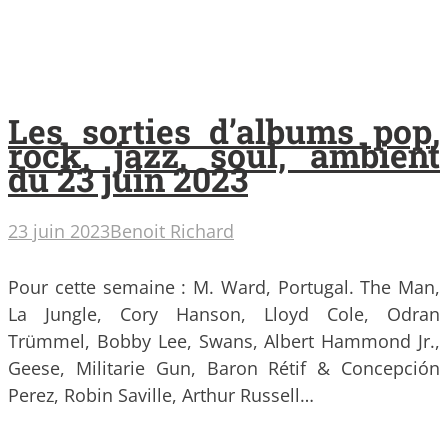
Les sorties d’albums pop,
rock, jazz, soul, ambient
du 23 juin 2023
23 juin 2023
Benoit Richard
Pour cette semaine : M. Ward, Portugal. The Man,
La Jungle, Cory Hanson, Lloyd Cole, Odran
Trümmel, Bobby Lee, Swans, Albert Hammond Jr.,
Geese, Militarie Gun, Baron Rétif & Concepción
Perez, Robin Saville, Arthur Russell…