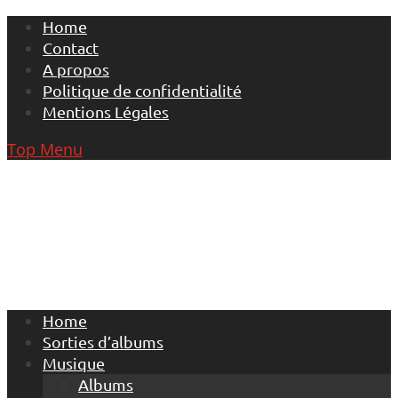
Skip
Home
to
Contact
content
A propos
Politique de confidentialité
Mentions Légales
Top Menu
Home
Sorties d’albums
Musique
Albums