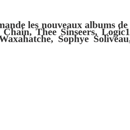
mande les nouveaux albums de G
 Chain, Thee Sinseers, Logic
 Waxahatche, Sophye Solivea