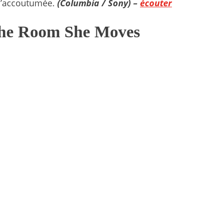
 l’accoutumée.
(Columbia / Sony) –
écouter
The Room She Moves