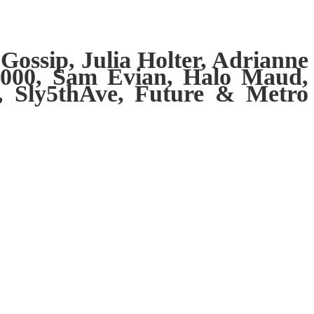
ossip, Julia Holter, Adrianne
1000, Sam Evian, Halo Maud,
u, Sly5thAve, Future & Metro