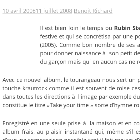
10 avril 2008
11 juillet 2008
Benoit Richard
Il est bien loin le temps ou
Rubin St
festive et qui se concrétisa par une p
(2005).
Comme bon nombre de ses 
pour donner naissance à son petit de
du garçon mais qui en aucun cas ne re
Avec ce nouvel album, le tourangeau nous sert un pu
touche krautrock comme il est souvent de mise ces 
dans toutes les directions à l’image par exemple d
constitue le titre »Take your time » sorte d’hymne 
Enregistré en une seule prise à la maison et en 
album frais, au plaisir instantané qui, même s’il
d’aucune comparaison possible tant il fait preuve 