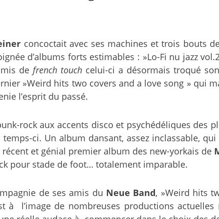
einer
concoctait avec ses machines et trois bouts de 
oignée d’albums forts estimables : »Lo-Fi nu jazz vol
amis de
french touch
celui-ci a désormais troqué son
rnier »Weird hits two covers and a love song » qui 
nie l’esprit du passé.
nk-rock aux accents disco et psychédéliques des plu
temps-ci. Un album dansant, assez inclassable, qui 
u récent et génial premier album des new-yorkais de
rock pour stade de foot… totalement imparable.
compagnie de ses amis du
Neue Band
, »Weird hits t
 est à l’image de nombreuses productions actuelles
d’une réelle audace à commencer dans le choix des de