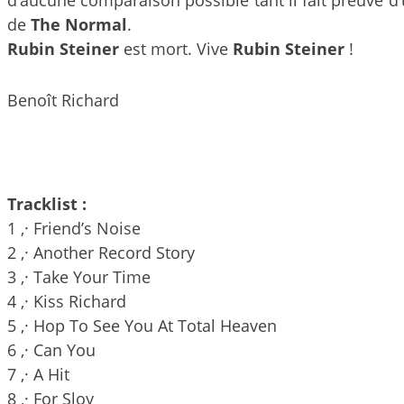
de
The Normal
.
Rubin Steiner
est mort. Vive
Rubin Steiner
!
Benoît Richard
Tracklist :
1 ,· Friend’s Noise
2 ,· Another Record Story
3 ,· Take Your Time
4 ,· Kiss Richard
5 ,· Hop To See You At Total Heaven
6 ,· Can You
7 ,· A Hit
8 ,· For Sloy