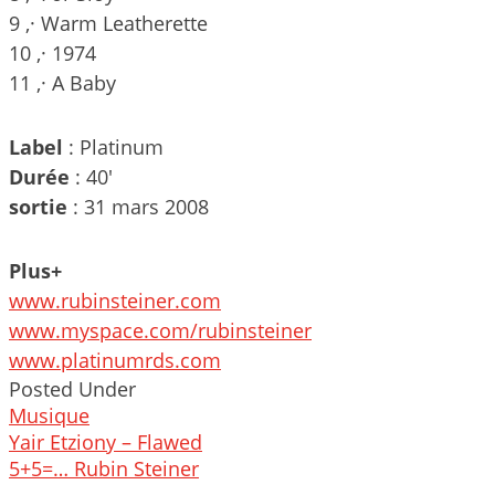
9 ,· Warm Leatherette
10 ,· 1974
11 ,· A Baby
Label
: Platinum
Durée
: 40′
sortie
: 31 mars 2008
Plus+
www.rubinsteiner.com
www.myspace.com/rubinsteiner
www.platinumrds.com
Posted Under
Musique
Post
Yair Etziony – Flawed
navigation
5+5=… Rubin Steiner