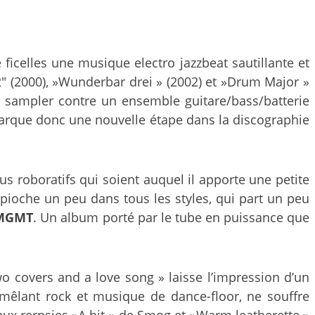
ficelles une musique electro jazzbeat sautillante et
.2″ (2000), »Wunderbar drei » (2002) et »Drum Major »
 sampler contre un ensemble guitare/bass/batterie
marque donc une nouvelle étape dans la discographie
s roboratifs qui soient auquel il apporte une petite
pioche un peu dans tous les styles, qui part un peu
MGMT
. Un album porté par le tube en puissance que
wo covers and a love song » laisse l’impression d’un
 mêlant rock et musique de dance-floor, ne souffre
ux rerpsies »A hit » de Smog et »Warm leatherette »