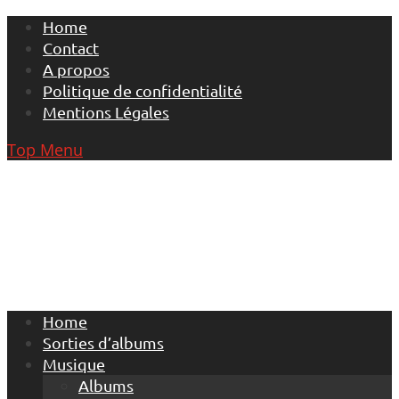
Skip
Home
to
Contact
content
A propos
Politique de confidentialité
Mentions Légales
Top Menu
Home
Sorties d’albums
Musique
Albums