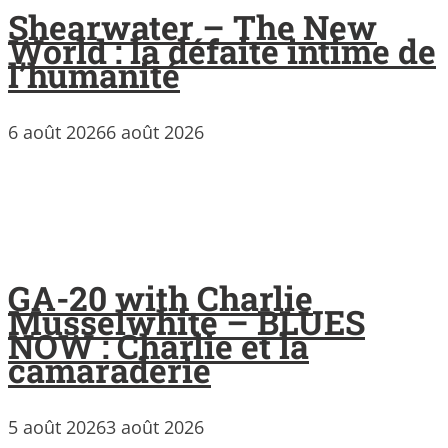
Shearwater – The New
World : la défaite intime de
l’humanité
6 août 2026
6 août 2026
GA-20 with Charlie
Musselwhite – BLUES
NOW : Charlie et la
camaraderie
5 août 2026
3 août 2026