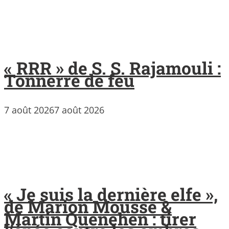
« RRR » de S. S. Rajamouli :
Tonnerre de feu
7 août 2026
7 août 2026
« Je suis la dernière elfe »,
de Marion Mousse &
Martin Quenehen : tirer