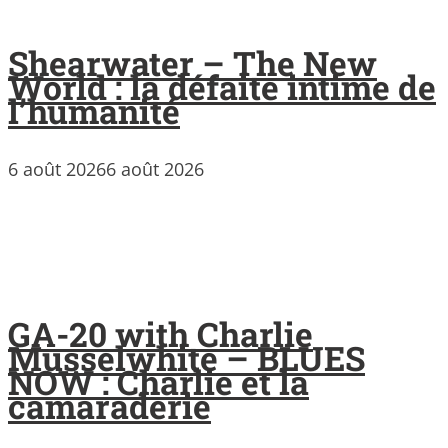
Shearwater – The New
World : la défaite intime de
l’humanité
6 août 2026
6 août 2026
GA-20 with Charlie
Musselwhite – BLUES
NOW : Charlie et la
camaraderie