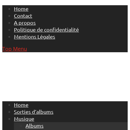
Skip
Home
to
Contact
content
A propos
Politique de confidentialité
Mentions Légales
Top Menu
Home
Sorties d’albums
Musique
Albums