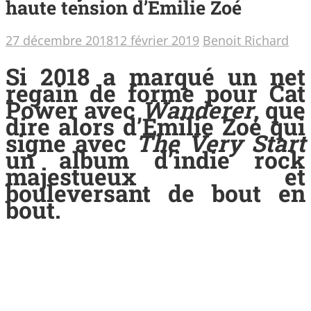
haute tension d’Emilie Zoé
27 décembre 2018
12 février 2019
Benoit Richard
Si 2018 a marqué un net
regain de forme pour Cat
Power avec
Wanderer
, que
dire alors d’Emilie Zoé qui
signe avec
The Very Start
un album d’indie rock
majestueux et
bouleversant de bout en
bout.