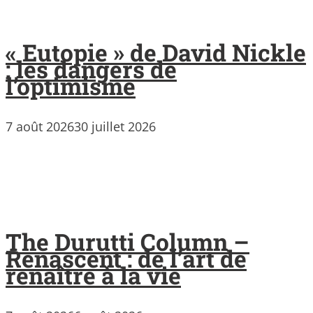
« Eutopie » de David Nickle
: les dangers de
l’optimisme
7 août 2026
30 juillet 2026
The Durutti Column –
Renascent : de l’art de
renaître à la vie