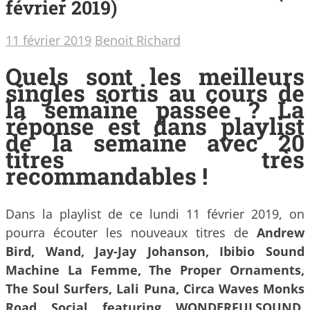
février 2019)
11 février 2019
Benoit Richard
Quels sont les meilleurs
singles sortis au cours de
la semaine passée ? La
réponse est dans playlist
de la semaine avec 20
titres très
recommandables !
Dans la playlist de ce lundi 11 février 2019, on
pourra écouter les nouveaux titres de
Andrew
Bird, Wand, Jay-Jay Johanson, Ibibio Sound
Machine La Femme, The Proper Ornaments,
The Soul Surfers, Lali Puna, Circa Waves Monks
Road Social featuring WONDERFULSOUND,