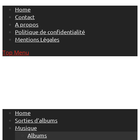
Skip
Home
to
Contact
content
A propos
Politique de confidentialité
Mentions Légales
Top Menu
Home
Sorties d’albums
Musique
Albums