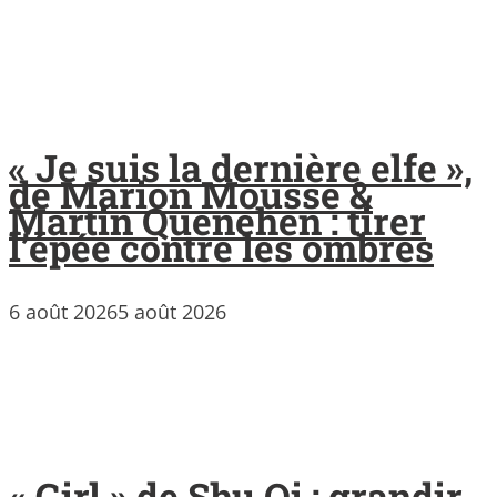
« Je suis la dernière elfe »,
de Marion Mousse &
Martin Quenehen : tirer
l’épée contre les ombres
6 août 2026
5 août 2026
« Girl » de Shu Qi : grandir