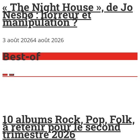
« The Night House », de Jo
Nesbø : horreur et
manipulation ?
3 août 2026
4 août 2026
Best-of
10 albums Rock, Pop, Folk,
à retenir pour le second
trimestre 2026