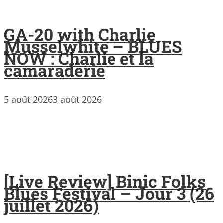
GA-20 with Charlie
Musselwhite – BLUES
NOW : Charlie et la
camaraderie
5 août 2026
3 août 2026
[Live Review] Binic Folks
Blues Festival – Jour 3 (26
juillet 2026)