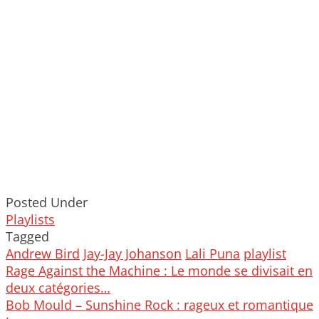
Posted Under
Playlists
Tagged
Andrew Bird
Jay-Jay Johanson
Lali Puna
playlist
Post
Rage Against the Machine : Le monde se divisait en
navigation
deux catégories…
Bob Mould – Sunshine Rock : rageux et romantique