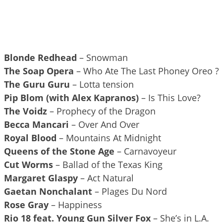
Blonde Redhead
– Snowman
The Soap Opera
– Who Ate The Last Phoney Oreo ?
The Guru Guru
– Lotta tension
Pip Blom (with Alex Kapranos)
– Is This Love?
The Voidz
– Prophecy of the Dragon
Becca Mancari
– Over And Over
Royal Blood
– Mountains At Midnight
Queens of the Stone Age
– Carnavoyeur
Cut Worms
– Ballad of the Texas King
Margaret Glaspy
– Act Natural
Gaetan Nonchalant
– Plages Du Nord
Rose Gray
– Happiness
Rio 18 feat. Young Gun Silver Fox
– She’s in L.A.