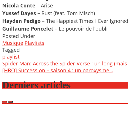
Nicola Conte
– Arise
Yussef Dayes
– Rust (feat. Tom Misch)
Hayden Pedigo
– The Happiest Times I Ever Ignore
Guillaume Poncelet
– Le pouvoir de l’oubli
Posted Under
Musique
Playlists
Tagged
playlist
Post
Spider-Man: Across the Spider-Verse : un long (mais 
navigation
[HBO] Succession – saison 4 : un paroxysme…
Derniers articles