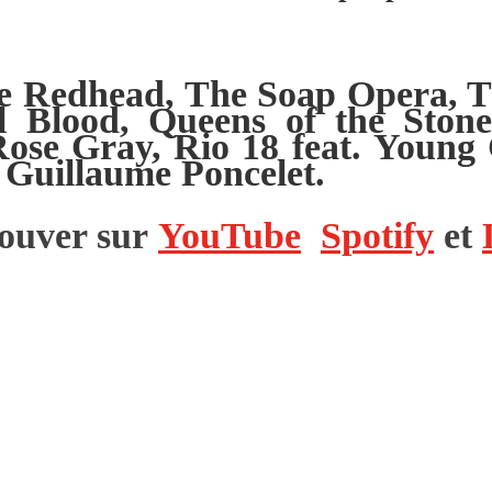
onde Redhead, The Soap Opera,
l Blood, Queens of the Sto
ose Gray, Rio 18 feat. Young 
 Guillaume Poncelet.
trouver sur
YouTube
Spotify
et