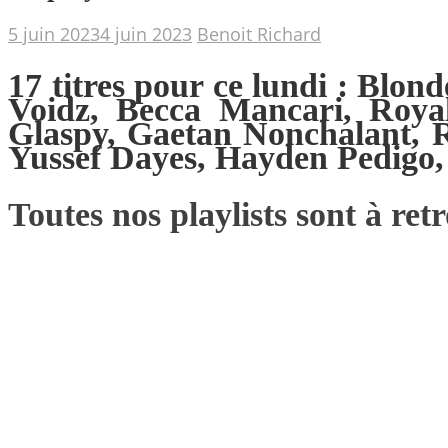
5 juin 2023
4 juin 2023
Benoit Richard
17 titres pour ce lundi : Bl
Voidz, Becca Mancari, Roya
Glaspy, Gaetan Nonchalant, R
Yussef Dayes, Hayden Pedigo,
Toutes nos playlists sont à re