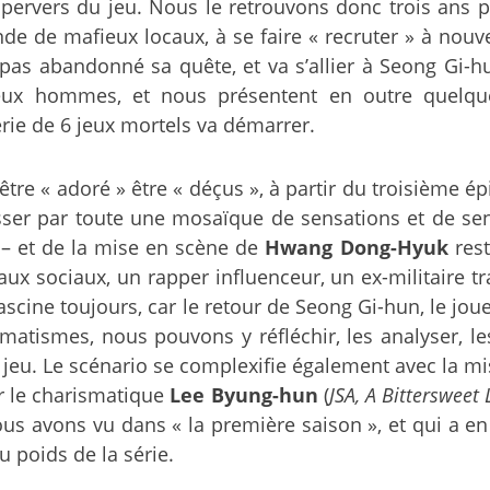
vers du jeu. Nous le retrouvons donc trois ans plu
de de mafieux locaux, à se faire « recruter » à nouve
n’a pas abandonné sa quête, et va s’allier à Seong G
eux hommes, et nous présentent en outre quelq
rie de 6 jeux mortels va démarrer.
être « adoré » être « déçus », à partir du troisième
sser par toute une mosaïque de sensations et de s
à – et de la mise en scène de
Hwang Dong-Hyuk
res
x sociaux, un rapper influenceur, un ex-militaire tr
 fascine toujours, car le retour de Seong Gi-hun, le jou
atismes, nous pouvons y réfléchir, les analyser, le
u jeu. Le scénario se complexifie également avec la 
ar le charismatique
Lee Byung-hun
(
JSA, A Bittersweet 
us avons vu dans « la première saison », et qui a en
u poids de la série.