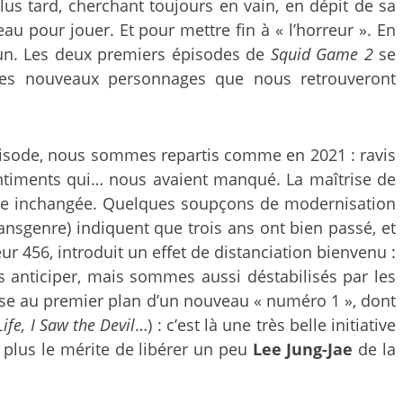
s tard, cherchant toujours en vain, en dépit de sa
au pour jouer. Et pour mettre fin à « l’horreur ». En
i-hun. Les deux premiers épisodes de
Squid Game 2
se
ues nouveaux personnages que nous retrouveront
 épisode, nous sommes repartis comme en 2021 : ravis
entiments qui… nous avaient manqué. La maîtrise de
te inchangée. Quelques soupçons de modernisation
ansgenre) indiquent que trois ans ont bien passé, et
eur 456, introduit un effet de distanciation bienvenu :
s anticiper, mais sommes aussi déstabilisés par les
mise au premier plan d’un nouveau « numéro 1 », dont
Life, I Saw the Devil
…) : c’est là une très belle initiative
 plus le mérite de libérer un peu
Lee Jung-Jae
de la