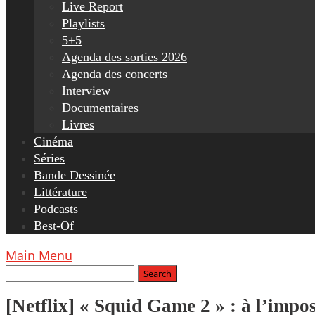
Live Report
Playlists
5+5
Agenda des sorties 2026
Agenda des concerts
Interview
Documentaires
Livres
Cinéma
Séries
Bande Dessinée
Littérature
Podcasts
Best-Of
Main Menu
[Netflix] « Squid Game 2 » : à l’impos