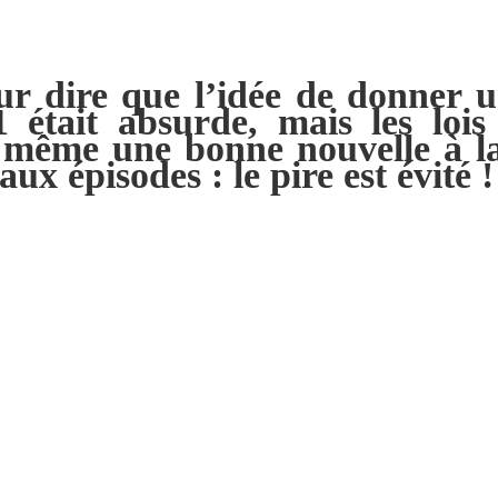
r dire que l’idée de donner un
était absurde, mais les loi
d même une bonne nouvelle à l
x épisodes : le pire est évité !