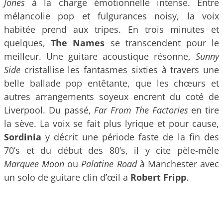
J
ones
à la charge émotionnelle intense. Entre
mélancolie pop et fulgurances noisy, la voix
habitée prend aux tripes. En trois minutes et
quelques,
The Names
se transcendent pour le
meilleur. Une guitare acoustique résonne,
S
unny
Side
cristallise les fantasmes sixties à travers une
belle ballade pop entêtante, que les chœurs et
autres arrangements soyeux encrent du coté de
Liverpool. Du passé,
Far From The Factories
en tire
la sève. La voix se fait plus lyrique et pour cause,
Sordinia
y décrit une période faste de la fin des
70’s et du début des 80’s, il y cite pèle-mêle
M
arquee Moon
ou
Palatine R
oad
à Manchester avec
un solo de guitare clin d’œil a
Robert
Fripp
.