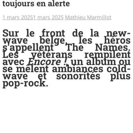
toujours en alerte
1 mars 2025
1 mars 2025
Mathieu Marmillot
Sur le front de la new-
wave belge, les héros
s’appellent The Names.
Les vétérans rempilent
avec
Encore !
, un album ou
se mêlent ambiances cold-
wave et sonorités plus
pop-rock.