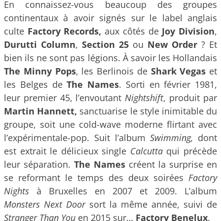
En connaissez-vous beaucoup des groupes
continentaux à avoir signés sur le label anglais
culte
Factory Records,
aux côtés de
Joy Division
,
Durutti Column
,
Section 25
ou
New Order
? Et
bien ils ne sont pas légions. À savoir les Hollandais
The Minny Pops
, les Berlinois de
Shark Vegas
et
les Belges de
The Names
. Sorti en février 1981,
leur premier 45, l’envoutant
Nightshift
, produit par
Martin Hannett,
sanctuarise le style inimitable du
groupe, soit une cold-wave moderne flirtant avec
l’expérimentale-pop. Suit l’album
Swimming,
dont
est extrait le délicieux single
Calcutta
qui précède
leur séparation.
The Names
créent la surprise en
se reformant le temps des deux soirées
Factory
Nights
à Bruxelles en 2007 et 2009. L’album
Monsters Next Door
sort la même année, suivi de
Stranger Than You
en 2015 sur…
Factory Benelux
.