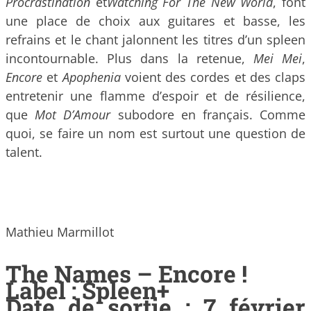
Procrastination
et
Watching For T
he N
ew W
orld
, font
une place de choix aux guitares et basse, les
refrains et le chant jalonnent les titres d’un spleen
incontournable. Plus dans la retenue,
Mei Mei
,
Encore
et
Apophenia
voient des cordes et des claps
entretenir une flamme d’espoir et de résilience,
que
Mot D’Amour
subodore en français. Comme
quoi, se faire un nom est surtout une question de
talent.
Mathieu Marmillot
The Names – Encore !
Label : Spleen+
Date de sortie : 7 février