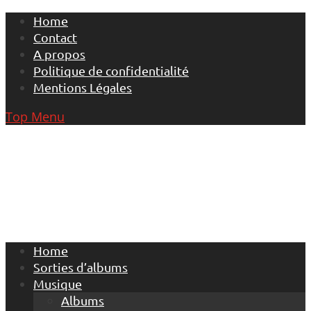
Skip
Home
to
Contact
content
A propos
Politique de confidentialité
Mentions Légales
Top Menu
Home
Sorties d’albums
Musique
Albums