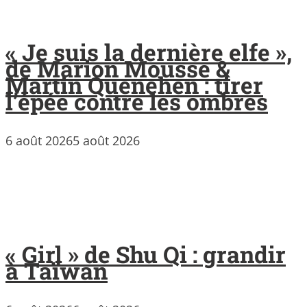
« Je suis la dernière elfe »,
de Marion Mousse &
Martin Quenehen : tirer
l’épée contre les ombres
6 août 2026
5 août 2026
« Girl » de Shu Qi : grandir
à Taïwan