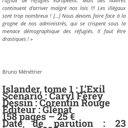
l’afflux de réfugiés européens. Mais des navires
continuent d’arriver malgré nos lois !!! Les illégaux
sont trop nombreux ! […] Nous devons faire face à la
grogne de nos administrés, qui se crispent sous la
menace démographique des réfugiés. Il faut être
drastiques ! »
Bruno Ménétrier
Islander, tome 1 : L’Exil
Scénario : Caryl Férey
Dessin : Corentin Rouge
Editeur : Glénat
158 pages – 25 €
Date de parution : 23