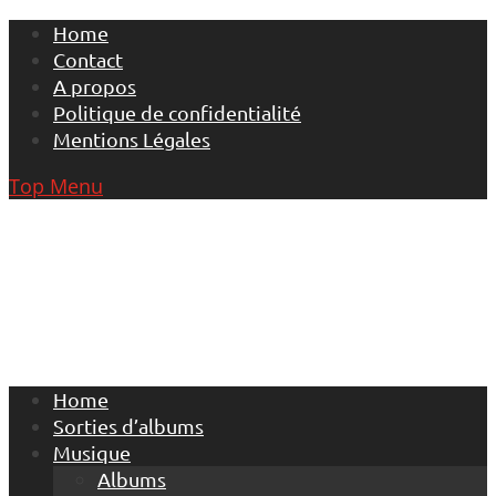
Skip
Home
to
Contact
content
A propos
Politique de confidentialité
Mentions Légales
Top Menu
Home
Sorties d’albums
Musique
Albums