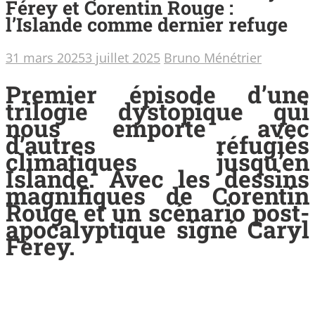
Férey et Corentin Rouge :
l’Islande comme dernier refuge
31 mars 2025
3 juillet 2025
Bruno Ménétrier
Premier épisode d’une
trilogie dystopique qui
nous emporte avec
d’autres réfugiés
climatiques jusqu’en
Islande. Avec les dessins
magnifiques de Corentin
Rouge et un scénario post-
apocalyptique signé Caryl
Férey.