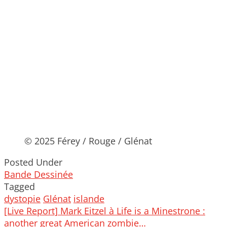
© 2025 Férey / Rouge / Glénat
Posted Under
Bande Dessinée
Tagged
dystopie
Glénat
islande
Post
[Live Report] Mark Eitzel à Life is a Minestrone :
navigation
another great American zombie…