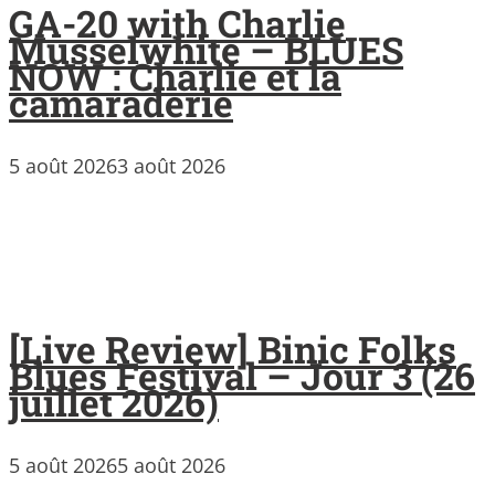
GA-20 with Charlie
Musselwhite – BLUES
NOW : Charlie et la
camaraderie
5 août 2026
3 août 2026
[Live Review] Binic Folks
Blues Festival – Jour 3 (26
juillet 2026)
5 août 2026
5 août 2026