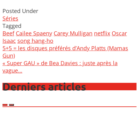
Posted Under
Séries
Tagged
Beef
Cailee Spaeny
Carey Mulligan
netflix
Oscar
Isaac
song hang-ho
Post
5+5 = les disques préférés d’Andy Platts (Mamas
navigation
Gun)
« Super GAU » de Bea Davies : juste après la
vague…
Derniers articles