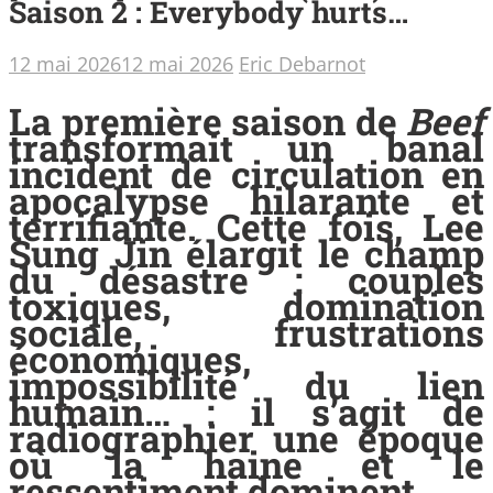
Saison 2 : Everybody hurts…
12 mai 2026
12 mai 2026
Eric Debarnot
La première saison de
Beef
transformait un banal
incident de circulation en
apocalypse hilarante et
terrifiante. Cette fois, Lee
Sung Jin élargit le champ
du désastre : couples
toxiques, domination
sociale, frustrations
économiques,
impossibilité du lien
humain… : il s’agit de
radiographier une époque
où la haine et le
ressentiment dominent.