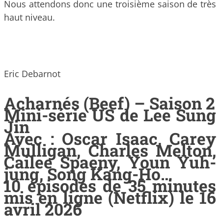
Nous attendons donc une troisième saison de très
haut niveau.
Eric Debarnot
Acharnés (Beef) – Saison 2
Mini-série US de Lee Sung
Jin
Avec : Oscar Isaac, Carey
Mulligan, Charles Melton,
Cailee Spaeny, Youn Yuh-
jung, Song Kang-Ho…
10 épisodes de 35 minutes
mis en ligne (Netflix) le 16
avril 2026