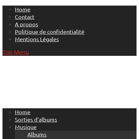
Skip
Home
to
Contact
content
A propos
Politique de confidentialité
Mentions Légales
Top Menu
Home
Sorties d’albums
Musique
Albums