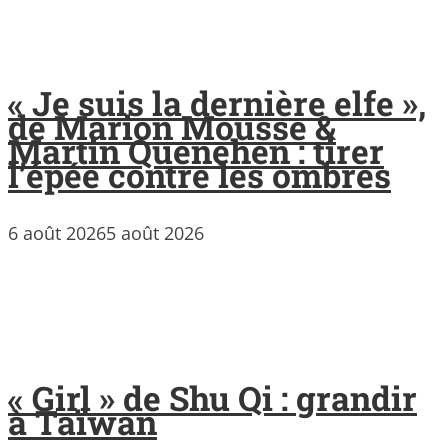
« Je suis la dernière elfe »,
de Marion Mousse &
Martin Quenehen : tirer
l’épée contre les ombres
6 août 2026
5 août 2026
« Girl » de Shu Qi : grandir
à Taïwan