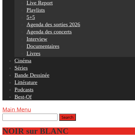
Live Report
Playlists
5+5
Agenda des sorties 2026
Agenda des concerts
Interview
Documentaires
Livres
Cinéma
Séries
Bande Dessinée
Littérature
Podcasts
Best-Of
Main Menu
NOIR sur BLANC