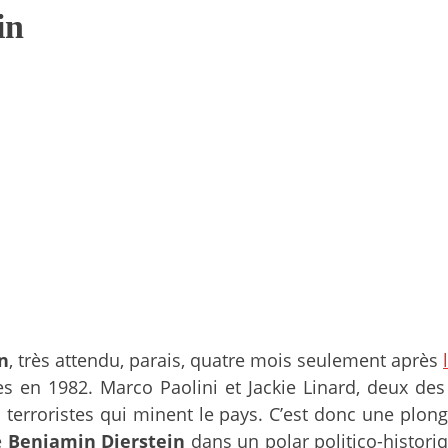
in
n
, très attendu, parais, quatre mois seulement après
en 1982. Marco Paolini et Jackie Linard, deux des 
es terroristes qui minent le pays. C’est donc une pl
e
Benjamin Dierstein
dans un polar politico-histor