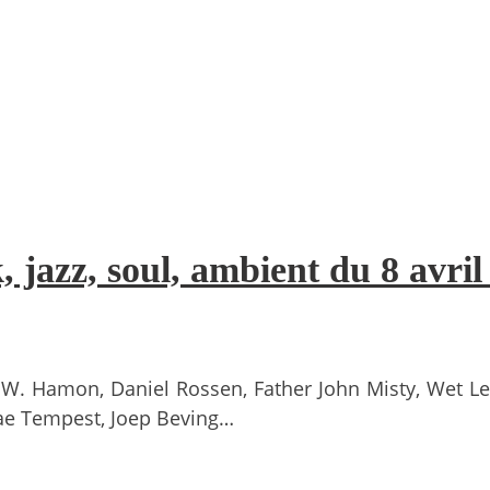
, jazz, soul, ambient du 8 avril
te W. Hamon, Daniel Rossen, Father John Misty, Wet 
 Kae Tempest, Joep Beving…