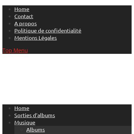
Skip
Home
to
Contact
content
A propos
Politique de confidentialité
Mentions Légales
Top Menu
Home
Sorties d’albums
Musique
Albums