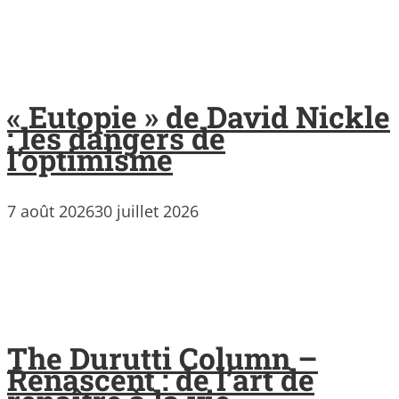
« Eutopie » de David Nickle
: les dangers de
l’optimisme
7 août 2026
30 juillet 2026
The Durutti Column –
Renascent : de l’art de