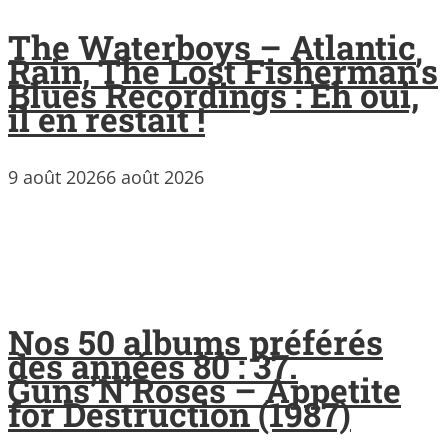
The Waterboys – Atlantic
Rain, The Lost Fisherman’s
Blues Recordings : Eh oui,
il en restait !
9 août 2026
6 août 2026
Nos 50 albums préférés
des années 80 : 37.
Guns’N’Roses – Appetite
for Destruction (1987)