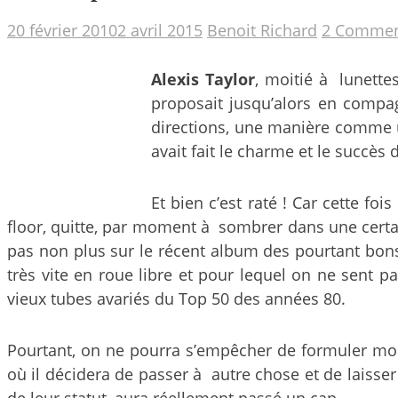
20 février 2010
2 avril 2015
Benoit Richard
2 Commen
Alexis Taylor
, moitié à lunett
proposait jusqu’alors en comp
directions, une manière comme une
avait fait le charme et le succè
Et bien c’est raté ! Car cette fo
floor, quitte, par moment à sombrer dans une certain
pas non plus sur le récent album des pourtant bo
très vite en roue libre et pour lequel on ne sent p
vieux tubes avariés du Top 50 des années 80.
Pourtant, on ne pourra s’empêcher de formuler mou
où il décidera de passer à autre chose et de laisse
de leur statut, aura réellement passé un cap.