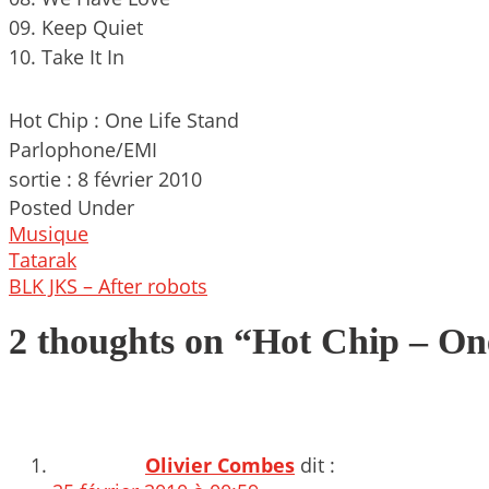
09. Keep Quiet
10. Take It In
Hot Chip : One Life Stand
Parlophone/EMI
sortie : 8 février 2010
Posted Under
Musique
Post
Tatarak
navigation
BLK JKS – After robots
2 thoughts on “
Hot Chip – On
Olivier Combes
dit :