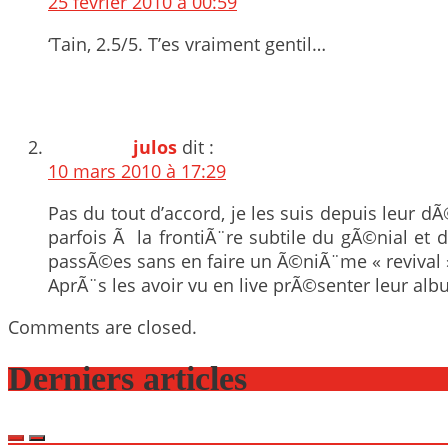
25 février 2010 à 00:59
‘Tain, 2.5/5. T’es vraiment gentil…
julos
dit :
10 mars 2010 à 17:29
Pas du tout d’accord, je les suis depuis leur dÃ
parfois Ã la frontiÃ¨re subtile du gÃ©nial et
passÃ©es sans en faire un Ã©niÃ¨me « revival 
AprÃ¨s les avoir vu en live prÃ©senter leur albu
Comments are closed.
Derniers articles