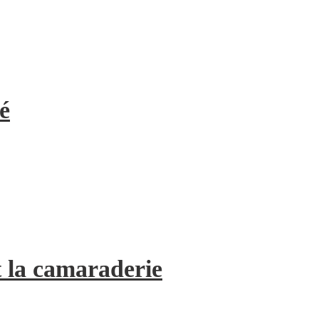
é
 la camaraderie