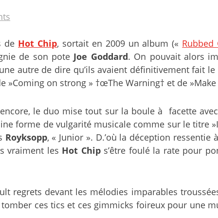
ts
es de
Hot Chip
, sortait en 2009 un album («
Rubbed 
agnie de son pote
Joe Goddard
. On pouvait alors i
 autre de dire qu’ils avaient définitivement fait le 
s de »Coming on strong » †œThe Warning† et de »Make 
is encore, le duo mise tout sur la boule à facette ave
e forme de vulgarité musicale comme sur le titre »I 
ns
Royksopp
, « Junior ». D.’où la déception ressenti
as vraiment les
Hot Chip
s’être foulé la rate pour p
lt regrets devant les mélodies imparables troussées
r tomber ces tics et ces gimmicks foireux pour une 