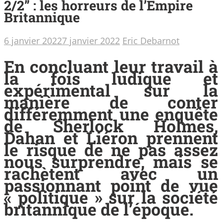
2/2” : les horreurs de l’Empire
Britannique
6 janvier 2022
7 janvier 2022
Eric Debarnot
En concluant leur travail à
la fois ludique et
expérimental sur la
manière de conter
différemment une enquête
de Sherlock Holmes,
Dahan et Liéron prennent
le risque de ne pas assez
nous surprendre, mais se
rachètent avec un
passionnant point de vue
« politique » sur la société
britannique de l’époque.