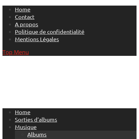
Skip
Home
to
Contact
content
A propos
Politique de confidentialité
Mentions Légales
Top Menu
Home
Sorties d’albums
Musique
Albums