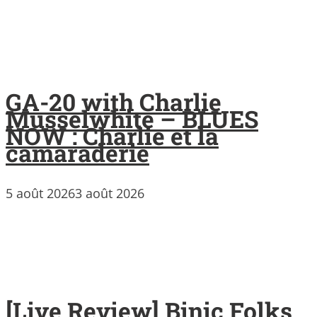
GA-20 with Charlie
Musselwhite – BLUES
NOW : Charlie et la
camaraderie
5 août 2026
3 août 2026
[Live Review] Binic Folks