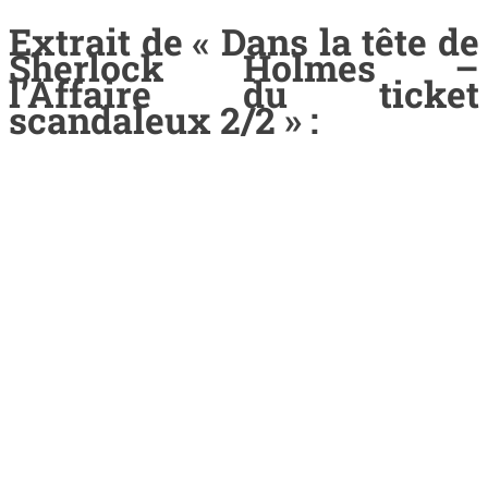
Extrait de « Dans la tête de
Sherlock Holmes –
l’Affaire du ticket
scandaleux 2/2 » :