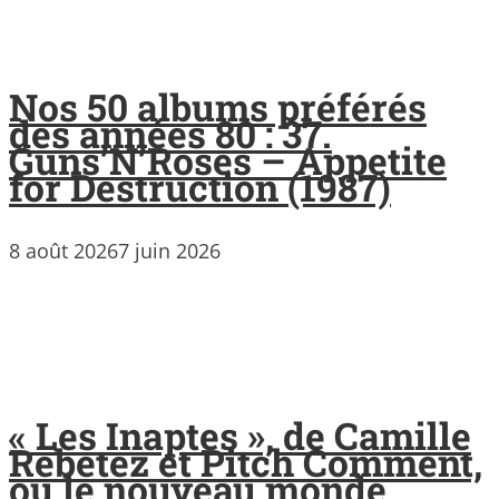
Nos 50 albums préférés
des années 80 : 37.
Guns’N’Roses – Appetite
for Destruction (1987)
8 août 2026
7 juin 2026
« Les Inaptes », de Camille
Rebetez et Pitch Comment,
ou le nouveau monde