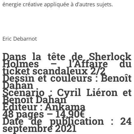
énergie créative appliquée à d’autres sujets.
Eric Debarnot
Dans la tête de Sherlock
Holmes – l’Affaire du
ticket scandaleux 2/2
Dessin et couleurs : Benoît
Dahan
Scénario : Cyril Liéron et
Benoît Dahan
Editeur : Ankama
48 pages – 14,90€
Date de publication : 24
septembre 2021