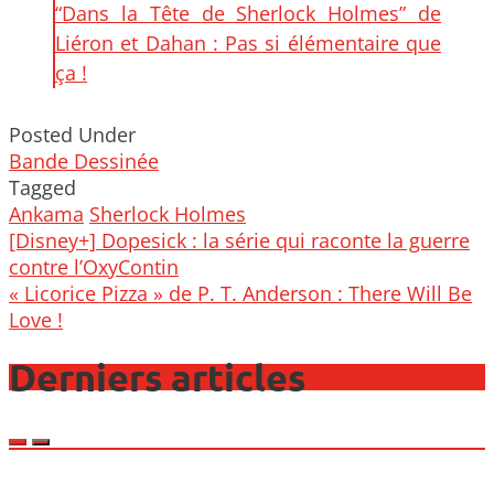
“Dans la Tête de Sherlock Holmes” de
Liéron et Dahan : Pas si élémentaire que
ça !
Posted Under
Bande Dessinée
Tagged
Ankama
Sherlock Holmes
Post
[Disney+] Dopesick : la série qui raconte la guerre
navigation
contre l’OxyContin
« Licorice Pizza » de P. T. Anderson : There Will Be
Love !
Derniers articles