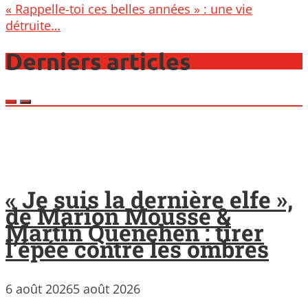
« Rappelle-toi ces belles années » : une vie
détruite…
Derniers articles
« Je suis la dernière elfe »,
de Marion Mousse &
Martin Quenehen : tirer
l’épée contre les ombres
6 août 2026
5 août 2026