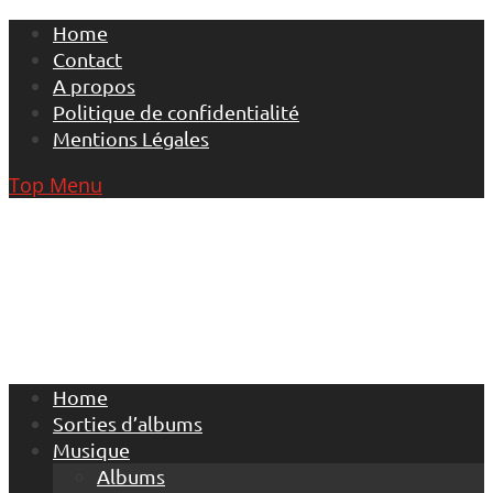
Skip
Home
to
Contact
content
A propos
Politique de confidentialité
Mentions Légales
Top Menu
Home
Sorties d’albums
Musique
Albums