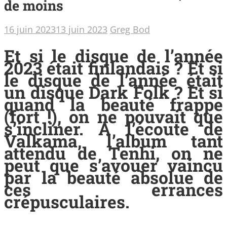
de moins
16 juin 2023
13 juin 2023
Greg Bod
Et si le disque de l’année
2023 était finlandais ? Et si
le disque de l’année était
un disque Dark Folk ? Et si
quand la beauté frappe
(fort !), on ne pouvait que
s’incliner. A l’écoute de
Valkama, l’album tant
attendu de Tenhi, on ne
peut que s’avouer vaincu
par la beauté absolue de
ces errances
crépusculaires.