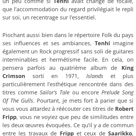
un peu comme si
Tenhi
avait changé de focale,
que l’accommodation du regard privilégiait le repli
sur soi, un recentrage sur l’essentiel.
Piochant aussi bien dans le répertoire Folk du pays
ses influences et ses ambiances,
Tenhi
imagine
également un Rock progressif sans soli de guitares
interminables et hermétisme facile. En cela, on
pensera parfois au quatrième album de
King
Crimson
sorti en 1971,
Islands
et plus
particulièrement l’esthétique rencontrée dans des
titres comme
Sailor’s Tale
ou encore
Prelude Song
Of The Gulls
. Pourtant, je mets fort à parier que si
vous vous attardez à réécouter ces titres de
Robert
Fripp
, vous ne voyiez que peu de similitudes entre
les deux œuvres évoquées. Ce qu’il y a de commun
entre les travaux de
Fripp
et ceux de
Saarikko
,