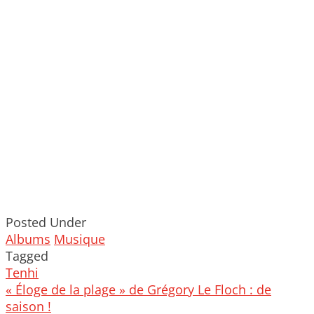
Posted Under
Albums
Musique
Tagged
Tenhi
Post
« Éloge de la plage » de Grégory Le Floch : de
navigation
saison !