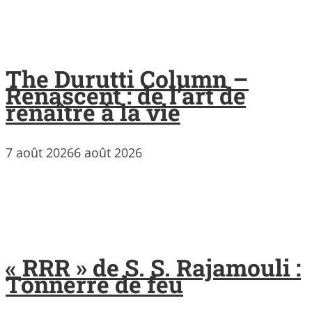
The Durutti Column –
Renascent : de l’art de
renaître à la vie
7 août 2026
6 août 2026
« RRR » de S. S. Rajamouli :
Tonnerre de feu