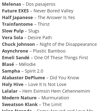
Melenas
– Dos pasajeros
Future EXES
– Never Bored Valley
Half Japanese
– The Answer Is Yes
Trainfantome
– Thirst
Slow Pulp
– Slugs
Vera Sola
– Desire Path
Chuck Johnson
– Night of the Disappearance
Asynchrone
– Plastic Bamboo
Emeli Sandé
– One Of These Things First
Blasé
– Mélodie
Sampha
– Spirit 2.0
Alabaster DePlume
– Did You Know
Holy Hive
– Love It Is Not Love
Lalalar
– Hem Evimsin Hem Cehennemim
Modern Nature
– Murmuration
Sweatson Klank
– The Limit
Jalen Ngonda
– Come Around and Love Me