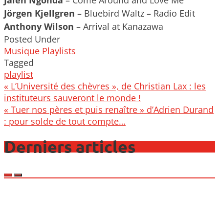
Jörgen Kjellgren
– Bluebird Waltz – Radio Edit
Anthony Wilson
– Arrival at Kanazawa
Posted Under
Musique
Playlists
Tagged
playlist
Post
« L’Université des chèvres », de Christian Lax : les
navigation
instituteurs sauveront le monde !
« Tuer nos pères et puis renaître » d’Adrien Durand
: pour solde de tout compte…
Derniers articles