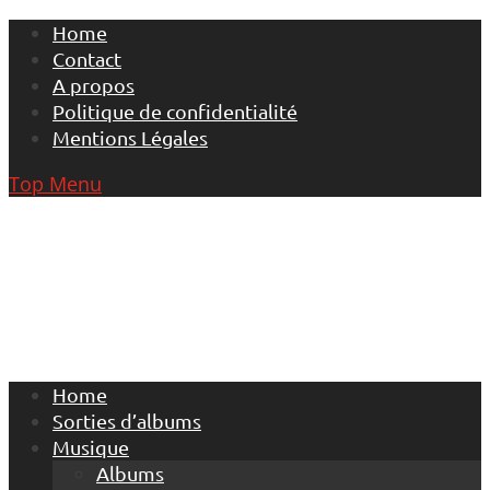
Skip
Home
to
Contact
content
A propos
Politique de confidentialité
Mentions Légales
Top Menu
Home
Sorties d’albums
Musique
Albums