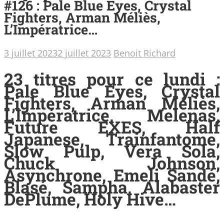
#126 : Pale Blue Eyes, Crystal
Fighters, Arman Méliès,
L’Impératrice…
3 juillet 2023
2 juillet 2023
Benoit Richard
23 titres pour ce lundi :
Pale Blue Eyes, Crystal
Fighters, Arman Méliès,
L’Impératrice, Melenas,
Future EXES, Half
Japanese, Trainfantome,
Slow Pulp, Vera Sola,
Chuck Johnson,
Asynchrone, Emeli Sandé,
Blasé, Sampha, Alabaster
DePlume, Holy Hive…