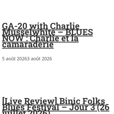
GA-20 with Charlie
Musselwhite – BLUES
NOW : Charlie et la
camaraderie
5 août 2026
3 août 2026
[Live Review] Binic Folks
Blues Festival – Jour 3 (26
juillet 2026)