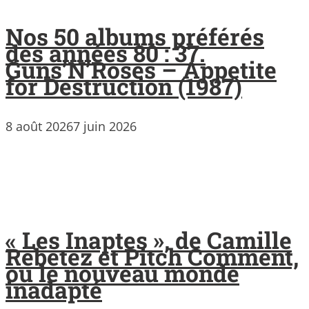
Nos 50 albums préférés
des années 80 : 37.
Guns’N’Roses – Appetite
for Destruction (1987)
8 août 2026
7 juin 2026
« Les Inaptes », de Camille
Rebetez et Pitch Comment,
ou le nouveau monde
inadapté