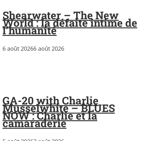
Shearwater – The New
World : la défaite intime de
l’humanité
6 août 2026
6 août 2026
GA-20 with Charlie
Musselwhite – BLUES
NOW : Charlie et la
camaraderie