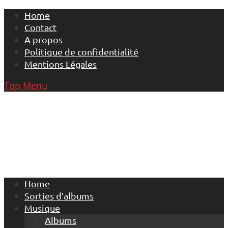
Skip
Home
to
Contact
content
A propos
Politique de confidentialité
Mentions Légales
Top Menu
Home
Sorties d’albums
Musique
Albums