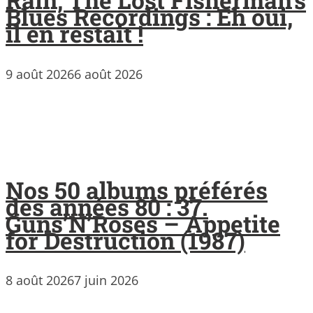
Rain, The Lost Fisherman’s
Blues Recordings : Eh oui,
il en restait !
9 août 2026
6 août 2026
Nos 50 albums préférés
des années 80 : 37.
Guns’N’Roses – Appetite
for Destruction (1987)
8 août 2026
7 juin 2026