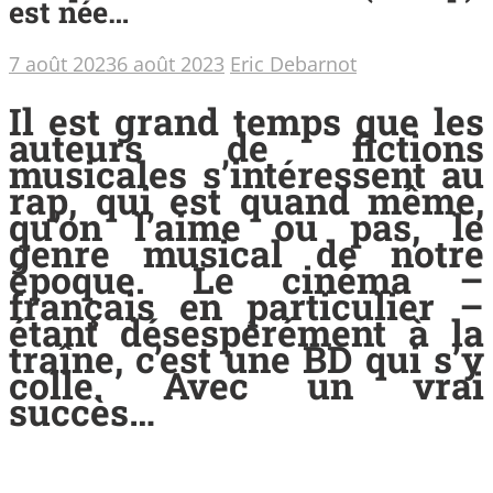
est née…
7 août 2023
6 août 2023
Eric Debarnot
Il est grand temps que les
auteurs de fictions
musicales s’intéressent au
rap, qui est quand même,
qu’on l’aime ou pas, le
genre musical de notre
époque. Le cinéma –
français en particulier –
étant désespérément à la
traîne, c’est une BD qui s’y
colle. Avec un vrai
succès…