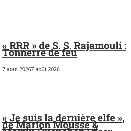
« RRR » de S. S. Rajamouli :
Tonnerre de feu
7 août 2026
7 août 2026
« Je suis la dernière elfe »,
de Marion Mousse &