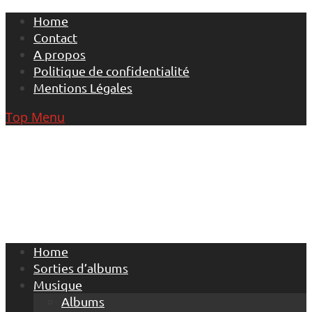
Skip
Home
to
Contact
content
A propos
Politique de confidentialité
Mentions Légales
Top Menu
Home
Sorties d’albums
Musique
Albums