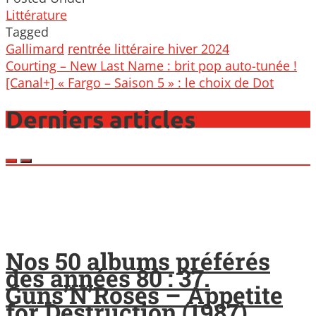
Littérature
Tagged
Gallimard
rentrée littéraire hiver 2024
Post
Courting – New Last Name : brit pop auto-tunée !
navigation
[Canal+] « Fargo – Saison 5 » : le choix de Dot
Derniers articles
Nos 50 albums préférés
des années 80 : 37.
Guns’N’Roses – Appetite
for Destruction (1987)