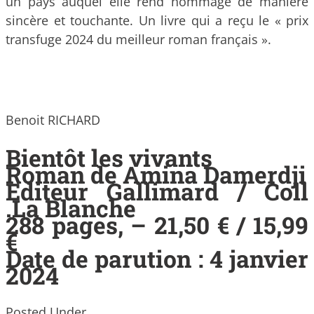
un pays auquel elle rend hommage de manière
sincère et touchante. Un livre qui a reçu le « prix
transfuge 2024 du meilleur roman français ».
Benoit RICHARD
Bientôt les vivants
Roman de Amina Damerdji
Editeur Gallimard / Coll
.La Blanche
288 pages, – 21,50 € / 15,99
€
Date de parution : 4 janvier
2024
Posted Under