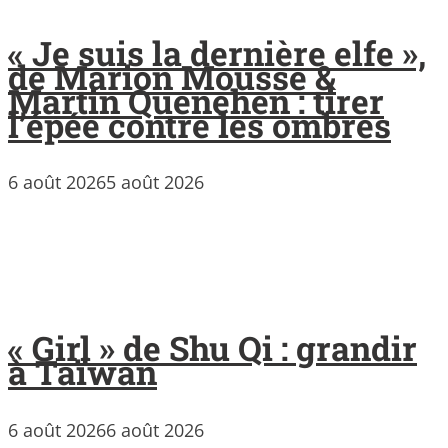
« Je suis la dernière elfe »,
de Marion Mousse &
Martin Quenehen : tirer
l’épée contre les ombres
6 août 2026
5 août 2026
« Girl » de Shu Qi : grandir
à Taïwan
6 août 2026
6 août 2026