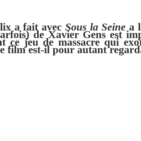
lix a fait avec
Sous la Seine
a l
parfois) de Xavier Gens est i
nt ce jeu de massacre qui exo
le film est-il pour autant regard